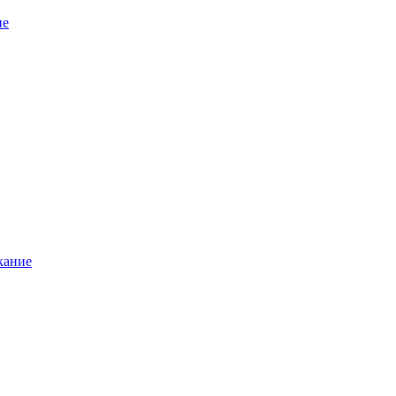
ие
кание