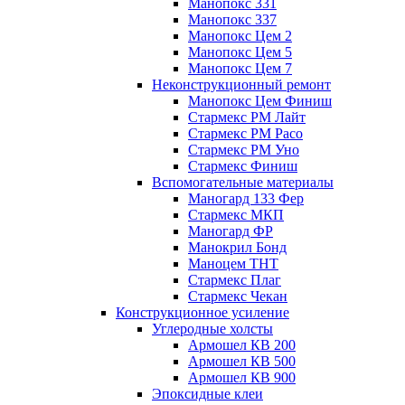
Манопокс 331
Манопокс 337
Манопокс Цем 2
Манопокс Цем 5
Манопокс Цем 7
Неконструкционный ремонт
Манопокс Цем Финиш
Стармекс РМ Лайт
Стармекс РМ Расо
Стармекс РМ Уно
Стармекс Финиш
Вспомогательные материалы
Маногард 133 Фер
Стармекс МКП
Маногард ФР
Манокрил Бонд
Маноцем ТНТ
Стармекс Плаг
Стармекс Чекан
Конструкционное усиление
Углеродные холсты
Армошел КВ 200
Армошел КВ 500
Армошел КВ 900
Эпоксидные клеи