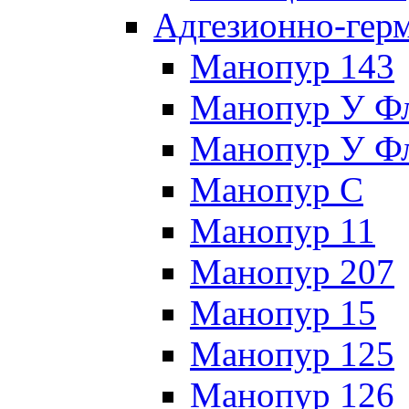
Адгезионно-гер
Манопур 143
Манопур У Ф
Манопур У Ф
Манопур С
Манопур 11
Манопур 207
Манопур 15
Манопур 125
Манопур 126