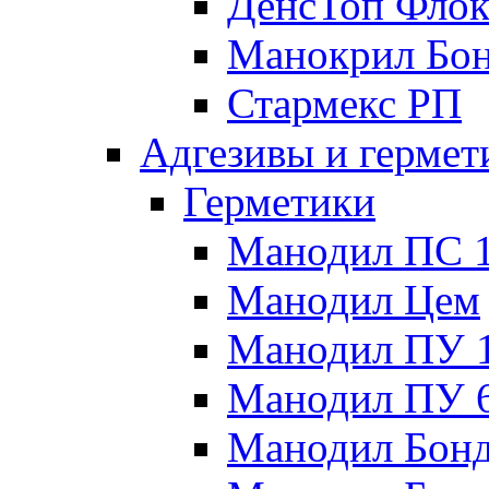
ДенсТоп Флок
Манокрил Бо
Стармекс РП
Адгезивы и гермет
Герметики
Манодил ПС 
Манодил Цем
Манодил ПУ 
Манодил ПУ 
Манодил Бон