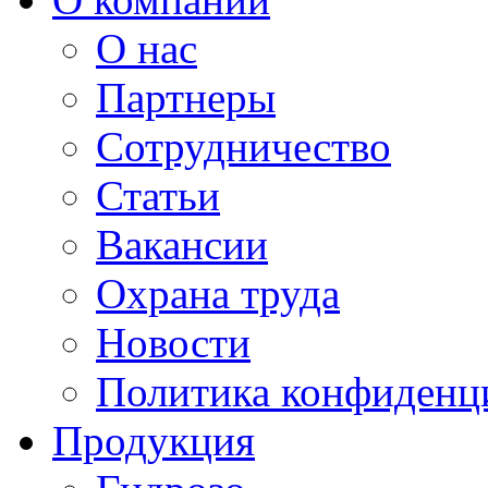
О нас
Партнеры
Сотрудничество
Статьи
Вакансии
Охрана труда
Новости
Политика конфиденц
Продукция