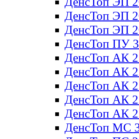
ДенсТоп ЭП 2
ДенсТоп ЭП 2
ДенсТоп ЭП 2
ДенсТоп ПУ 3
ДенсТоп АК 2
ДенсТоп АК 2
ДенсТоп АК 2
ДенсТоп АК 2
ДенсТоп АК 2
ДенсТоп МС 