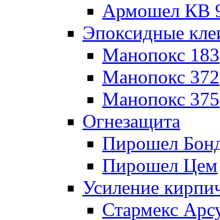
Армошел КВ 
Эпоксидные кле
Манопокс 183
Манопокс 372
Манопокс 375
Огнезащита
Пирошел Бон
Пирошел Цем
Усиление кирпи
Стармекс Арс