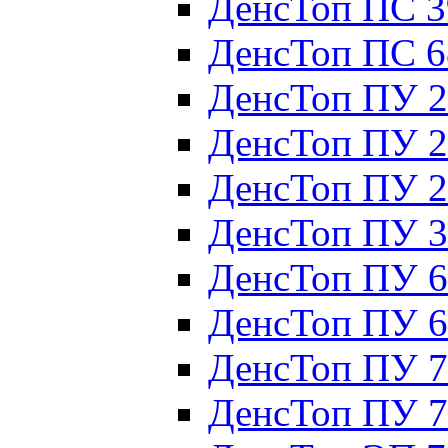
ДенсТоп ПС 3
ДенсТоп ПС 6
ДенсТоп ПУ 2
ДенсТоп ПУ 2
ДенсТоп ПУ 2
ДенсТоп ПУ 3
ДенсТоп ПУ 6
ДенсТоп ПУ 6
ДенсТоп ПУ 
ДенсТоп ПУ 7