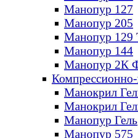
Манопур 127
Манопур 205
Манопур 129 
Манопур 144
Манопур 2К Ф
Компрессионно-
Манокрил Гел
Манокрил Гел
Манопур Гель
Манопур 575