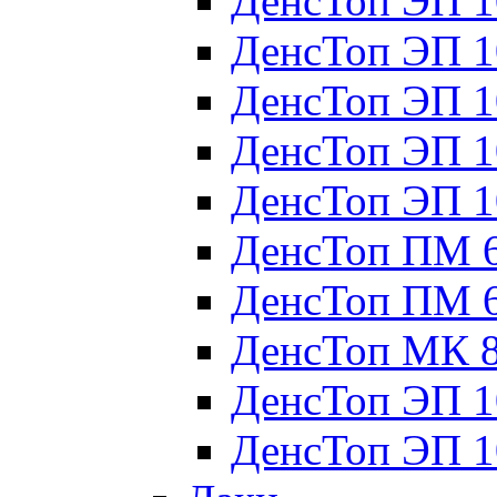
ДенсТоп ЭП 1
ДенсТоп ЭП 1
ДенсТоп ЭП 1
ДенсТоп ЭП 1
ДенсТоп ЭП 1
ДенсТоп ПМ 
ДенсТоп ПМ 
ДенсТоп МК 
ДенсТоп ЭП 1
ДенсТоп ЭП 1