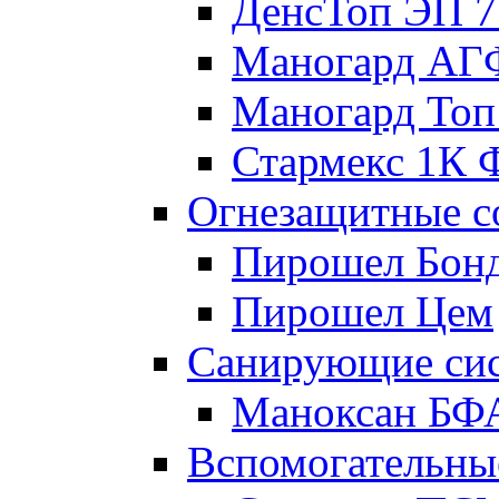
ДенсТоп ЭП 7
Маногард АГ
Маногард Топ
Стармекс 1К 
Огнезащитные с
Пирошел Бон
Пирошел Цем
Санирующие си
Маноксан БФ
Вспомогательны