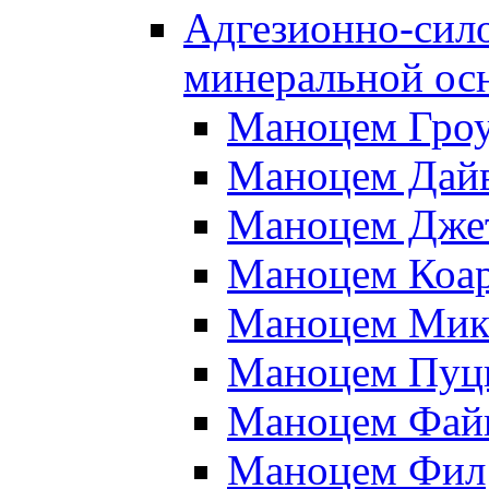
Адгезионно-сило
минеральной ос
Маноцем Гро
Маноцем Дай
Маноцем Дже
Маноцем Коа
Маноцем Мик
Маноцем Пуц
Маноцем Фай
Маноцем Фил