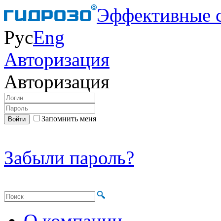
Эффективные 
Рус
Eng
Авторизация
Авторизация
Запомнить меня
Забыли пароль?
О компании