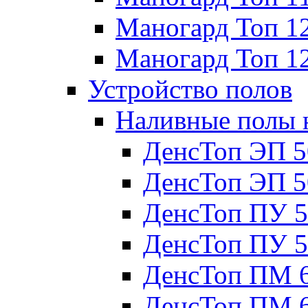
Маногард Топ 1
Маногард Топ 1
Устройство полов
Наливные полы 
ДенсТоп ЭП 5
ДенсТоп ЭП 5
ДенсТоп ПУ 5
ДенсТоп ПУ 5
ДенсТоп ПМ 
ДенсТоп ПМ 