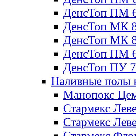
ДенсТоп ПМ 6
ДенсТоп МК 
ДенсТоп МК 
ДенсТоп ПМ 
ДенсТоп ПУ 
Наливные полы 
Манопокс Цем
Стармекс Лев
Стармекс Лев
Стармекс Фло