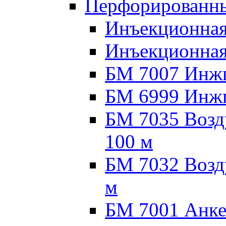
Перфорированны
Инъекционная
Инъекционная
БМ 7007 Инжпа
БМ 6999 Инжпа
БМ 7035 Возд
100 м
БМ 7032 Возд
м
БМ 7001 Анке