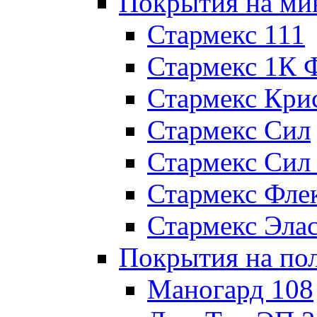
Покрытия на ми
Стармекс 111
Стармекс 1К 
Стармекс Кри
Стармекс Сил
Стармекс Сил
Стармекс Фле
Стармекс Эла
Покрытия на по
Маногард 108