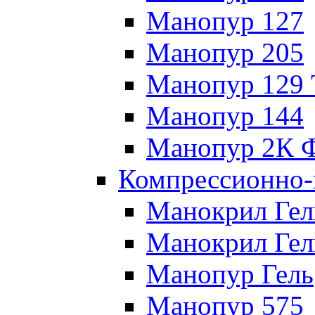
Манопур 127
Манопур 205
Манопур 129 
Манопур 144
Манопур 2К Ф
Компрессионно-
Манокрил Гел
Манокрил Гел
Манопур Гель
Манопур 575