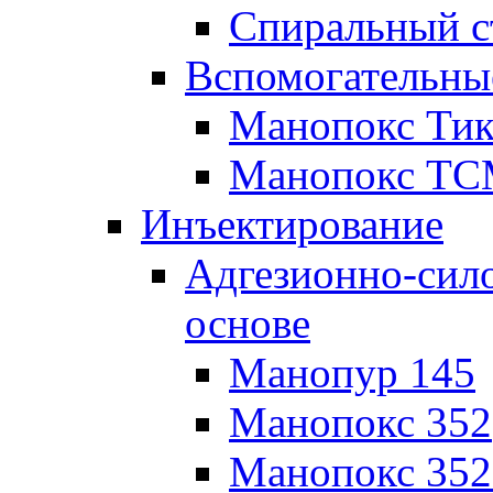
Спиральный с
Вспомогательны
Манопокс Тик
Манопокс Т
Инъектирование
Адгезионно-сил
основе
Манопур 145
Манопокс 352
Манопокс 35