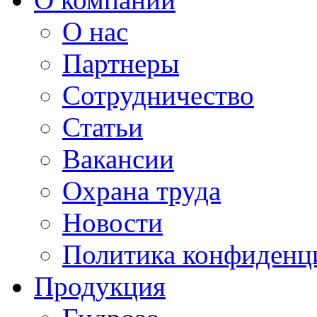
О нас
Партнеры
Сотрудничество
Статьи
Вакансии
Охрана труда
Новости
Политика конфиденц
Продукция