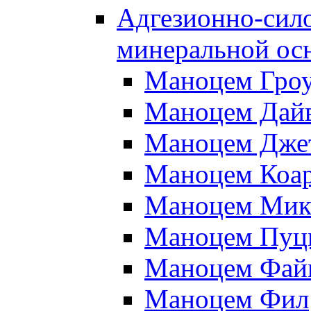
Адгезионно-сило
минеральной ос
Маноцем Гро
Маноцем Дай
Маноцем Дже
Маноцем Коа
Маноцем Мик
Маноцем Пуц
Маноцем Фай
Маноцем Фил