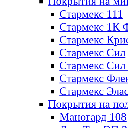
Покрытия на ми
Стармекс 111
Стармекс 1К 
Стармекс Кри
Стармекс Сил
Стармекс Сил
Стармекс Фле
Стармекс Эла
Покрытия на по
Маногард 108