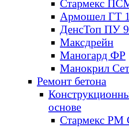
Стармекс ПС
Армошел ГТ 
ДенсТоп ПУ 9
Максдрейн
Маногард ФР
Манокрил Се
Ремонт бетона
Конструкционны
основе
Стармекс РМ 