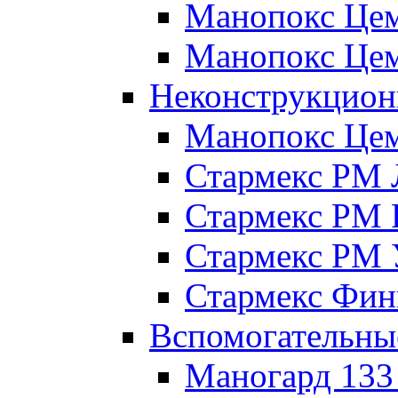
Манопокс Цем
Манопокс Цем
Неконструкцион
Манопокс Це
Стармекс РМ 
Стармекс РМ 
Стармекс РМ 
Стармекс Фи
Вспомогательны
Маногард 133