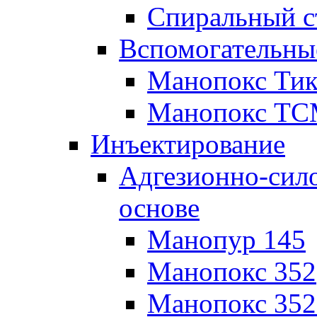
Спиральный с
Вспомогательны
Манопокс Тик
Манопокс Т
Инъектирование
Адгезионно-сил
основе
Манопур 145
Манопокс 352
Манопокс 35