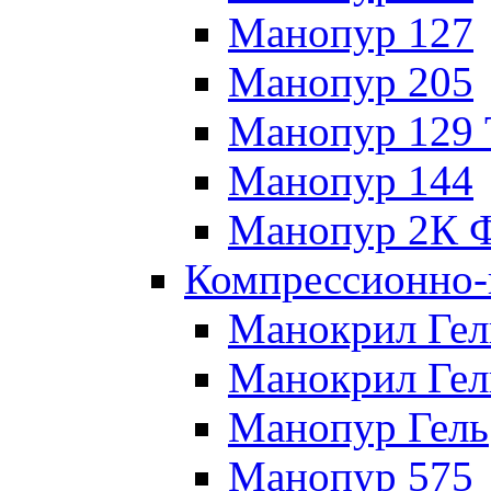
Манопур 127
Манопур 205
Манопур 129 
Манопур 144
Манопур 2К Ф
Компрессионно-
Манокрил Гел
Манокрил Гел
Манопур Гель
Манопур 575