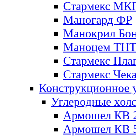
Стармекс МК
Маногард ФР
Манокрил Бо
Маноцем ТН
Стармекс Пла
Стармекс Чек
Конструкционное 
Углеродные хол
Армошел КВ 
Армошел КВ 