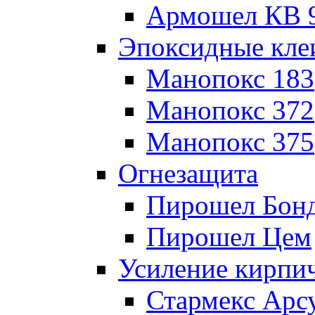
Армошел КВ 
Эпоксидные кле
Манопокс 183
Манопокс 372
Манопокс 375
Огнезащита
Пирошел Бон
Пирошел Цем
Усиление кирпи
Стармекс Арс