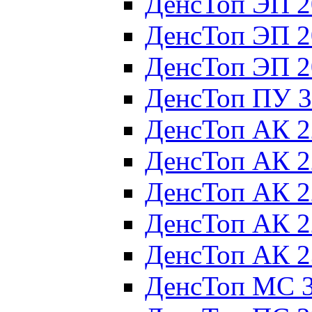
ДенсТоп ЭП 2
ДенсТоп ЭП 2
ДенсТоп ЭП 2
ДенсТоп ПУ 3
ДенсТоп АК 2
ДенсТоп АК 2
ДенсТоп АК 2
ДенсТоп АК 2
ДенсТоп АК 2
ДенсТоп МС 