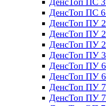
ДенсТоп ПС 3
ДенсТоп ПС 6
ДенсТоп ПУ 2
ДенсТоп ПУ 2
ДенсТоп ПУ 2
ДенсТоп ПУ 3
ДенсТоп ПУ 6
ДенсТоп ПУ 6
ДенсТоп ПУ 
ДенсТоп ПУ 7