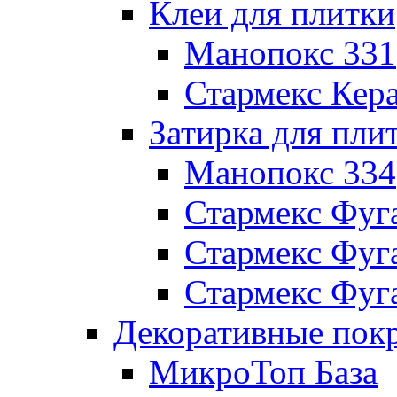
Клеи для плитки
Манопокс 331
Стармекс Кер
Затирка для пли
Манопокс 334
Стармекс Фуг
Стармекс Фуг
Стармекс Фуг
Декоративные пок
МикроТоп База