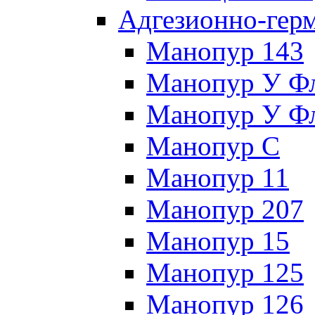
Адгезионно-гер
Манопур 143
Манопур У Ф
Манопур У Ф
Манопур С
Манопур 11
Манопур 207
Манопур 15
Манопур 125
Манопур 126