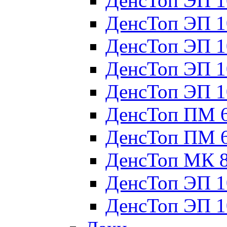
ДенсТоп ЭП 1
ДенсТоп ЭП 1
ДенсТоп ЭП 1
ДенсТоп ЭП 1
ДенсТоп ЭП 1
ДенсТоп ПМ 
ДенсТоп ПМ 
ДенсТоп МК 
ДенсТоп ЭП 1
ДенсТоп ЭП 1