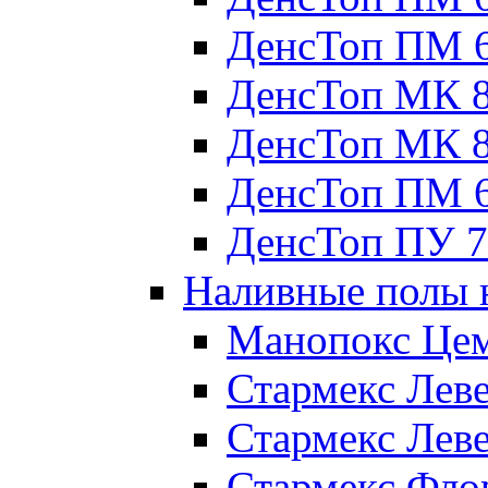
ДенсТоп ПМ 6
ДенсТоп МК 
ДенсТоп МК 
ДенсТоп ПМ 
ДенсТоп ПУ 
Наливные полы 
Манопокс Цем
Стармекс Лев
Стармекс Лев
Стармекс Фло