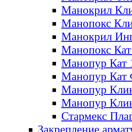
Манокрил Кл
Манопокс Кл
Манокрил Ин
Манопокс Кат
Манопур Кат 
Манопур Кат
Манопур Кли
Манопур Кли
Стармекс Пла
Закрепление арма