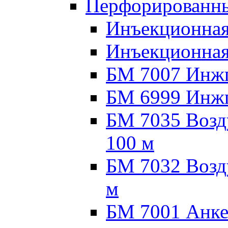
Перфорированны
Инъекционная
Инъекционная
БМ 7007 Инжпа
БМ 6999 Инжпа
БМ 7035 Возд
100 м
БМ 7032 Возд
м
БМ 7001 Анке