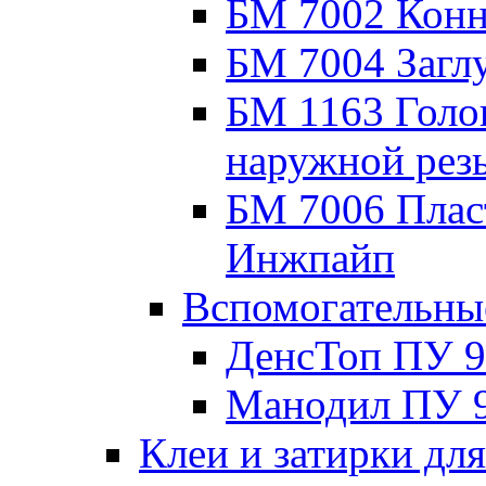
БМ 7002 Конн
БМ 7004 Загл
БМ 1163 Голов
наружной рез
БМ 7006 Плас
Инжпайп
Вспомогательны
ДенсТоп ПУ 9
Манодил ПУ 
Клеи и затирки дл