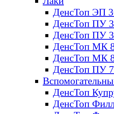
Лаки
ДенсТоп ЭП 3
ДенсТоп ПУ 3
ДенсТоп ПУ 3
ДенсТоп МК 
ДенсТоп МК 
ДенсТоп ПУ 7
Вспомогательны
ДенсТоп Куп
ДенсТоп Фил