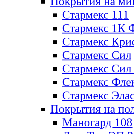
Покрытия на ми
Стармекс 111
Стармекс 1К 
Стармекс Кри
Стармекс Сил
Стармекс Сил
Стармекс Фле
Стармекс Эла
Покрытия на по
Маногард 108