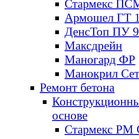
Стармекс ПС
Армошел ГТ 
ДенсТоп ПУ 9
Максдрейн
Маногард ФР
Манокрил Се
Ремонт бетона
Конструкционны
основе
Стармекс РМ 