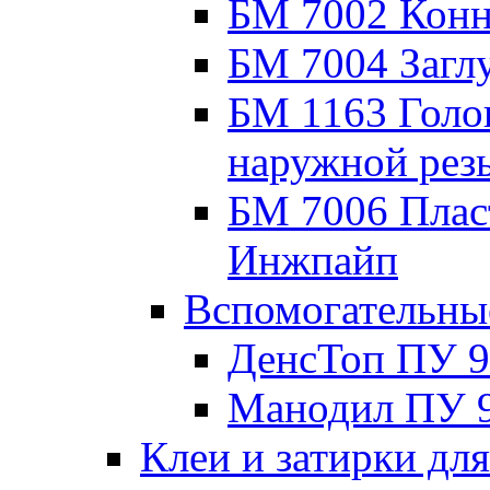
БМ 7002 Конн
БМ 7004 Загл
БМ 1163 Голов
наружной рез
БМ 7006 Плас
Инжпайп
Вспомогательны
ДенсТоп ПУ 9
Манодил ПУ 
Клеи и затирки дл