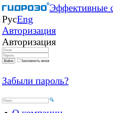
Эффективные 
Рус
Eng
Авторизация
Авторизация
Запомнить меня
Забыли пароль?
О компании