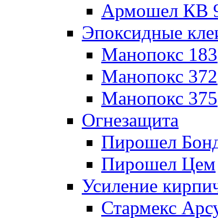
Армошел КВ 
Эпоксидные кле
Манопокс 183
Манопокс 372
Манопокс 375
Огнезащита
Пирошел Бон
Пирошел Цем
Усиление кирпи
Стармекс Арс