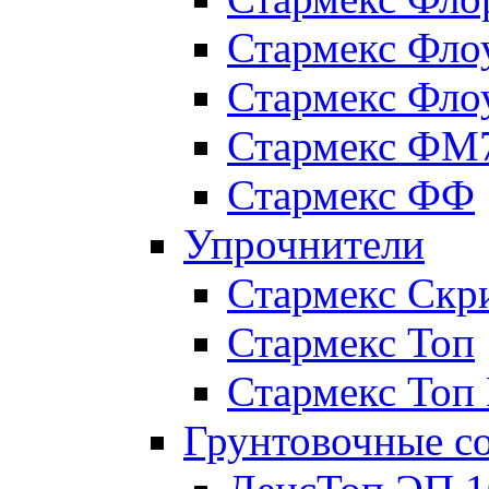
Стармекс Фло
Стармекс Фло
Стармекс ФМ
Стармекс ФФ
Упрочнители
Стармекс Скр
Стармекс Топ
Стармекс Топ
Грунтовочные с