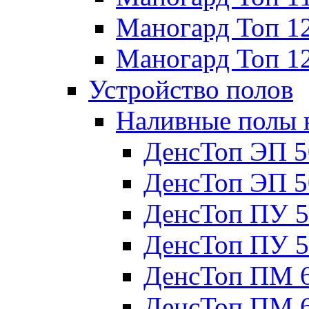
Маногард Топ 1
Маногард Топ 1
Устройство полов
Наливные полы 
ДенсТоп ЭП 5
ДенсТоп ЭП 5
ДенсТоп ПУ 5
ДенсТоп ПУ 5
ДенсТоп ПМ 
ДенсТоп ПМ 