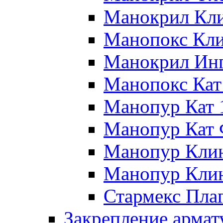
Манокрил Кл
Манопокс Кл
Манокрил Ин
Манопокс Кат
Манопур Кат 
Манопур Кат
Манопур Кли
Манопур Кли
Стармекс Пла
Закрепление арма