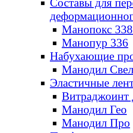
Составы для пе
деформационног
Манопокс 338
Манопур 336
Набухающие пр
Манодил Све
Эластичные лен
Витраджоинт
Манодил Гео
Манодил Про