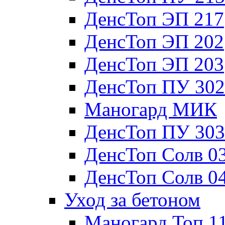
ДенсТоп ЭП 217
ДенсТоп ЭП 202
ДенсТоп ЭП 203
ДенсТоп ПУ 302
Маногард МИК
ДенсТоп ПУ 303
ДенсТоп Солв 0
ДенсТоп Солв 0
Уход за бетоном
Маногард Топ 1