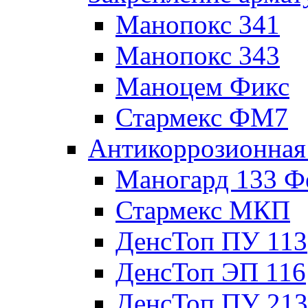
Манопокс 341
Манопокс 343
Маноцем Фикс
Стармекс ФМ7
Антикоррозионная
Маногард 133 Ф
Стармекс МКП
ДенсТоп ПУ 113
ДенсТоп ЭП 116
ДенсТоп ПУ 213