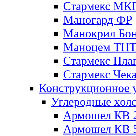
Стармекс МК
Маногард ФР
Манокрил Бо
Маноцем ТН
Стармекс Пла
Стармекс Чек
Конструкционное 
Углеродные хол
Армошел КВ 
Армошел КВ 