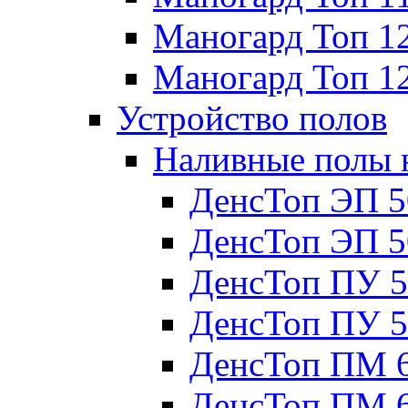
Маногард Топ 1
Маногард Топ 1
Устройство полов
Наливные полы 
ДенсТоп ЭП 5
ДенсТоп ЭП 5
ДенсТоп ПУ 5
ДенсТоп ПУ 5
ДенсТоп ПМ 
ДенсТоп ПМ 