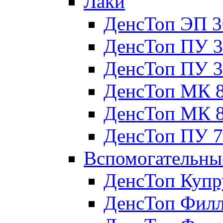
Лаки
ДенсТоп ЭП 3
ДенсТоп ПУ 3
ДенсТоп ПУ 3
ДенсТоп МК 
ДенсТоп МК 
ДенсТоп ПУ 7
Вспомогательны
ДенсТоп Куп
ДенсТоп Фил