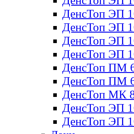
ДенсТоп ЭП 1
ДенсТоп ЭП 1
ДенсТоп ЭП 1
ДенсТоп ЭП 1
ДенсТоп ЭП 1
ДенсТоп ПМ 
ДенсТоп ПМ 
ДенсТоп МК 
ДенсТоп ЭП 1
ДенсТоп ЭП 1