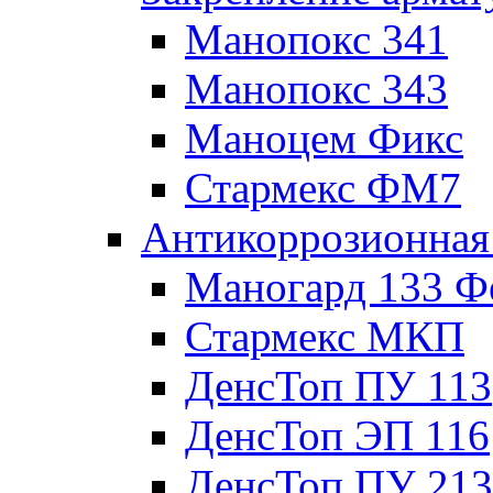
Манопокс 341
Манопокс 343
Маноцем Фикс
Стармекс ФМ7
Антикоррозионная
Маногард 133 Ф
Стармекс МКП
ДенсТоп ПУ 113
ДенсТоп ЭП 116
ДенсТоп ПУ 213