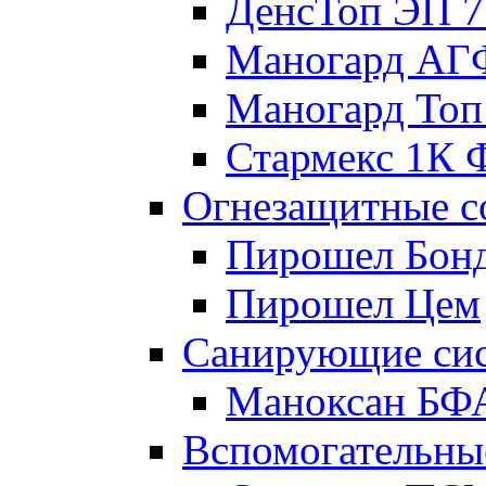
ДенсТоп ЭП 7
Маногард АГ
Маногард Топ
Стармекс 1К 
Огнезащитные с
Пирошел Бон
Пирошел Цем
Санирующие си
Маноксан БФ
Вспомогательны