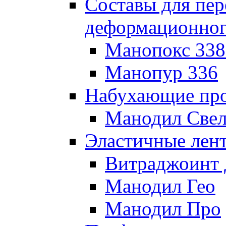
Составы для пе
деформационног
Манопокс 338
Манопур 336
Набухающие пр
Манодил Све
Эластичные лен
Витраджоинт
Манодил Гео
Манодил Про