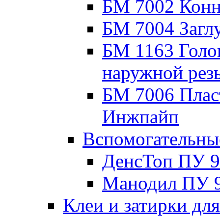
БМ 7002 Конн
БМ 7004 Загл
БМ 1163 Голов
наружной рез
БМ 7006 Плас
Инжпайп
Вспомогательны
ДенсТоп ПУ 9
Манодил ПУ 
Клеи и затирки дл