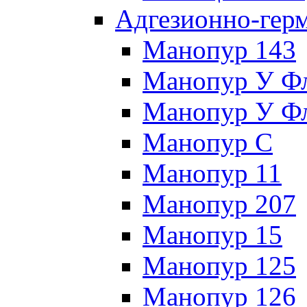
Адгезионно-гер
Манопур 143
Манопур У Ф
Манопур У Ф
Манопур С
Манопур 11
Манопур 207
Манопур 15
Манопур 125
Манопур 126