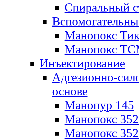
Спиральный с
Вспомогательны
Манопокс Тик
Манопокс Т
Инъектирование
Адгезионно-сил
основе
Манопур 145
Манопокс 352
Манопокс 35