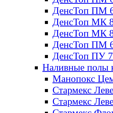
ДенсТоп ПМ 6
ДенсТоп МК 
ДенсТоп МК 
ДенсТоп ПМ 
ДенсТоп ПУ 
Наливные полы 
Манопокс Цем
Стармекс Лев
Стармекс Лев
Стармекс Фло