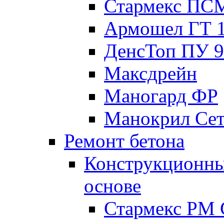
Стармекс ПС
Армошел ГТ 
ДенсТоп ПУ 9
Максдрейн
Маногард ФР
Манокрил Се
Ремонт бетона
Конструкционны
основе
Стармекс РМ 