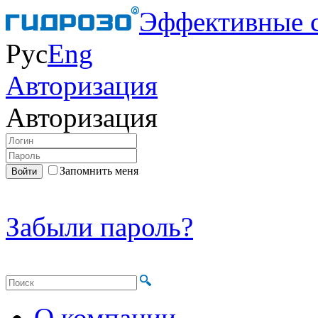
Эффективные 
Рус
Eng
Авторизация
Авторизация
Запомнить меня
Забыли пароль?
О компании