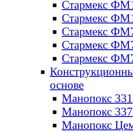
Стармекс ФМ
Стармекс ФМ
Стармекс ФМ
Стармекс ФМ
Стармекс ФМ
Конструкционны
основе
Манопокс 331
Манопокс 337
Манопокс Цем