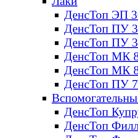
Лаки
ДенсТоп ЭП 3
ДенсТоп ПУ 3
ДенсТоп ПУ 3
ДенсТоп МК 
ДенсТоп МК 
ДенсТоп ПУ 7
Вспомогательны
ДенсТоп Куп
ДенсТоп Фил