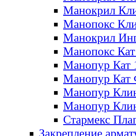
Манокрил Кл
Манопокс Кл
Манокрил Ин
Манопокс Кат
Манопур Кат 
Манопур Кат
Манопур Кли
Манопур Кли
Стармекс Пла
Закрепление арма