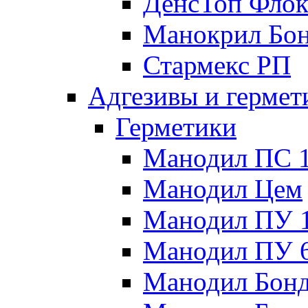
ДенсТоп Флок
Манокрил Бо
Стармекс РП
Адгезивы и гермет
Герметики
Манодил ПС 
Манодил Цем
Манодил ПУ 
Манодил ПУ 
Манодил Бон