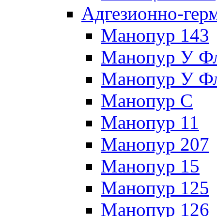
Адгезионно-гер
Манопур 143
Манопур У Ф
Манопур У Ф
Манопур С
Манопур 11
Манопур 207
Манопур 15
Манопур 125
Манопур 126