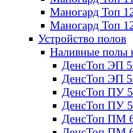
Маногард Топ 1
Маногард Топ 1
Устройство полов
Наливные полы 
ДенсТоп ЭП 5
ДенсТоп ЭП 5
ДенсТоп ПУ 5
ДенсТоп ПУ 5
ДенсТоп ПМ 
ДенсТоп ПМ 