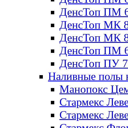
ДенсТоп ПМ 6
ДенсТоп МК 
ДенсТоп МК 
ДенсТоп ПМ 
ДенсТоп ПУ 
Наливные полы 
Манопокс Цем
Стармекс Лев
Стармекс Лев
Стармекс Фло