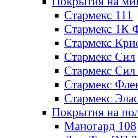
Покрытия на ми
Стармекс 111
Стармекс 1К 
Стармекс Кри
Стармекс Сил
Стармекс Сил
Стармекс Фле
Стармекс Эла
Покрытия на по
Маногард 108