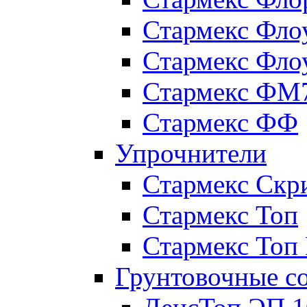
Стармекс Фло
Стармекс Фло
Стармекс ФМ
Стармекс ФФ
Упрочнители
Стармекс Скр
Стармекс Топ
Стармекс Топ
Грунтовочные с