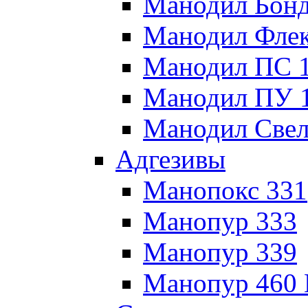
Манодил Бонд
Манодил Флек
Манодил ПС 
Манодил ПУ 
Манодил Свел
Адгезивы
Манопокс 331
Манопур 333
Манопур 339
Манопур 460 