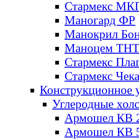
Стармекс МК
Маногард ФР
Манокрил Бо
Маноцем ТН
Стармекс Пла
Стармекс Чек
Конструкционное 
Углеродные хол
Армошел КВ 
Армошел КВ 