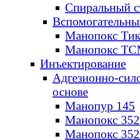
Спиральный с
Вспомогательны
Манопокс Тик
Манопокс Т
Инъектирование
Адгезионно-сил
основе
Манопур 145
Манопокс 352
Манопокс 35