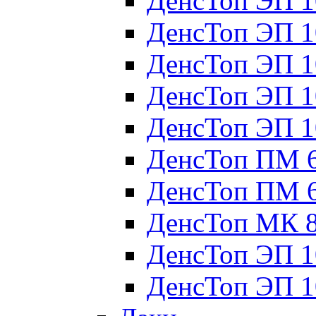
ДенсТоп ЭП 1
ДенсТоп ЭП 1
ДенсТоп ЭП 1
ДенсТоп ЭП 1
ДенсТоп ЭП 1
ДенсТоп ПМ 
ДенсТоп ПМ 
ДенсТоп МК 
ДенсТоп ЭП 1
ДенсТоп ЭП 1