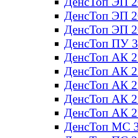
ДенсТоп ЭП 2
ДенсТоп ЭП 2
ДенсТоп ЭП 2
ДенсТоп ПУ 3
ДенсТоп АК 2
ДенсТоп АК 2
ДенсТоп АК 2
ДенсТоп АК 2
ДенсТоп АК 2
ДенсТоп МС 