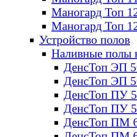
Маногард Топ 1
Маногард Топ 1
Устройство полов
Наливные полы 
ДенсТоп ЭП 5
ДенсТоп ЭП 5
ДенсТоп ПУ 5
ДенсТоп ПУ 5
ДенсТоп ПМ 
ДенсТоп ПМ 