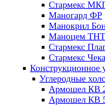
Стармекс МК
Маногард ФР
Манокрил Бо
Маноцем ТН
Стармекс Пла
Стармекс Чек
Конструкционное 
Углеродные хол
Армошел КВ 
Армошел КВ 