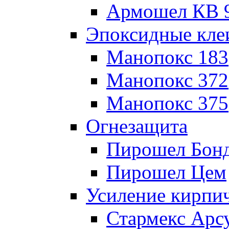
Армошел КВ 
Эпоксидные кле
Манопокс 183
Манопокс 372
Манопокс 375
Огнезащита
Пирошел Бон
Пирошел Цем
Усиление кирпи
Стармекс Арс