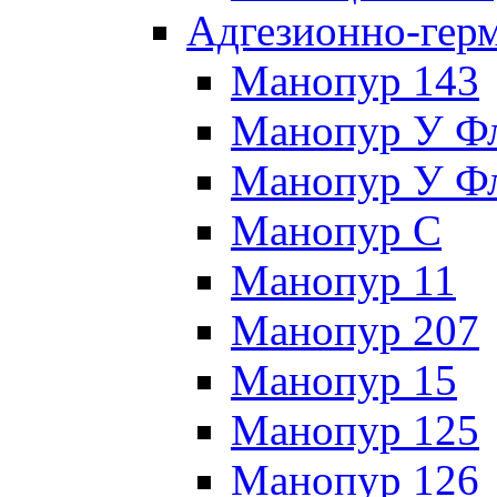
Адгезионно-гер
Манопур 143
Манопур У Ф
Манопур У Ф
Манопур С
Манопур 11
Манопур 207
Манопур 15
Манопур 125
Манопур 126