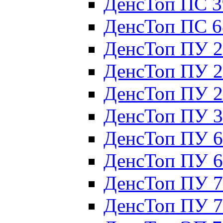
ДенсТоп ПС 3
ДенсТоп ПС 6
ДенсТоп ПУ 2
ДенсТоп ПУ 2
ДенсТоп ПУ 2
ДенсТоп ПУ 3
ДенсТоп ПУ 6
ДенсТоп ПУ 6
ДенсТоп ПУ 
ДенсТоп ПУ 7