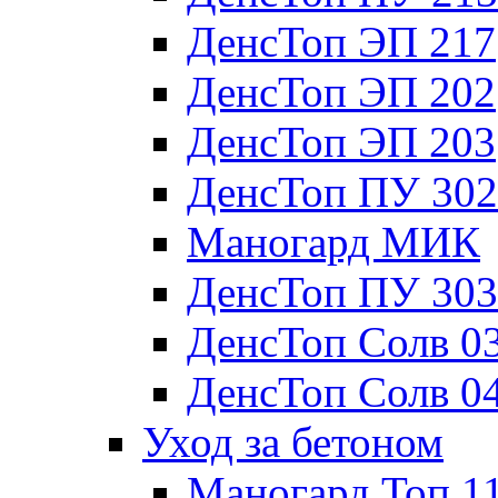
ДенсТоп ЭП 217
ДенсТоп ЭП 202
ДенсТоп ЭП 203
ДенсТоп ПУ 302
Маногард МИК
ДенсТоп ПУ 303
ДенсТоп Солв 0
ДенсТоп Солв 0
Уход за бетоном
Маногард Топ 1