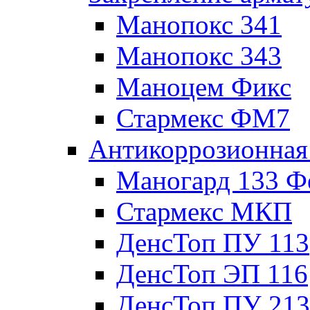
Манопокс 341
Манопокс 343
Маноцем Фикс
Стармекс ФМ7
Антикоррозионная
Маногард 133 Ф
Стармекс МКП
ДенсТоп ПУ 113
ДенсТоп ЭП 116
ДенсТоп ПУ 213