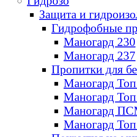
Гидрозо
Защита и гидроизо
Гидрофобные п
Маногард 230
Маногард 237
Пропитки для бе
Маногард Топ
Маногард Топ
Маногард П
Маногард Топ