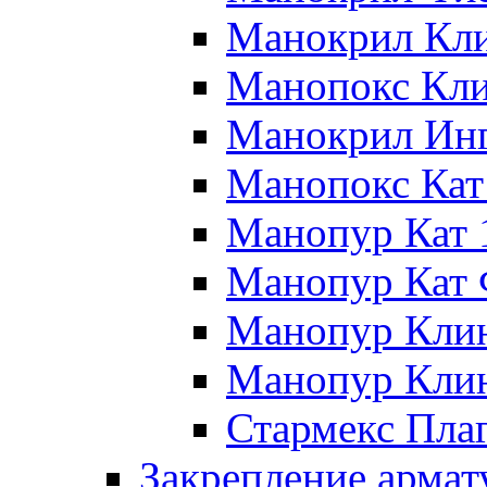
Манокрил Кл
Манопокс Кл
Манокрил Ин
Манопокс Кат
Манопур Кат 
Манопур Кат
Манопур Кли
Манопур Кли
Стармекс Пла
Закрепление арма