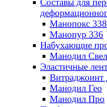
Составы для пе
деформационног
Манопокс 338
Манопур 336
Набухающие пр
Манодил Све
Эластичные лен
Витраджоинт
Манодил Гео
Манодил Про