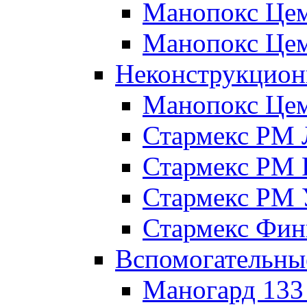
Манопокс Цем
Манопокс Цем
Неконструкцион
Манопокс Це
Стармекс РМ 
Стармекс РМ 
Стармекс РМ 
Стармекс Фи
Вспомогательны
Маногард 133