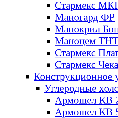
Стармекс МК
Маногард ФР
Манокрил Бо
Маноцем ТН
Стармекс Пла
Стармекс Чек
Конструкционное 
Углеродные хол
Армошел КВ 
Армошел КВ 