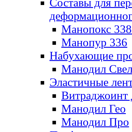
Составы для пе
деформационног
Манопокс 338
Манопур 336
Набухающие пр
Манодил Све
Эластичные лен
Витраджоинт
Манодил Гео
Манодил Про