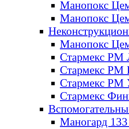
Манопокс Цем
Манопокс Цем
Неконструкцион
Манопокс Це
Стармекс РМ 
Стармекс РМ 
Стармекс РМ 
Стармекс Фи
Вспомогательны
Маногард 133