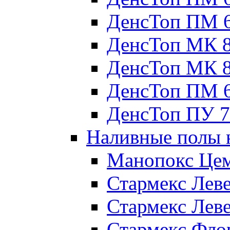
ДенсТоп ПМ 6
ДенсТоп МК 
ДенсТоп МК 
ДенсТоп ПМ 
ДенсТоп ПУ 
Наливные полы 
Манопокс Цем
Стармекс Лев
Стармекс Лев
Стармекс Фло