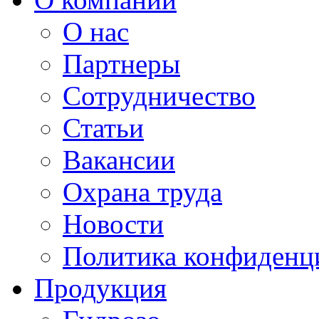
О нас
Партнеры
Сотрудничество
Статьи
Вакансии
Охрана труда
Новости
Политика конфиденц
Продукция