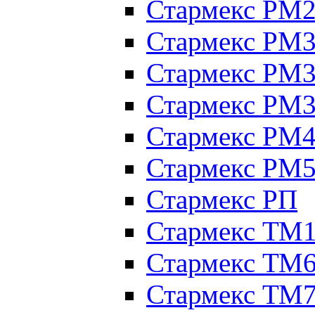
Стармекс РМ
Стармекс РМ
Стармекс РМ3
Стармекс РМ
Стармекс РМ
Стармекс РМ
Стармекс РП
Стармекс ТМ
Стармекс ТМ
Стармекс ТМ