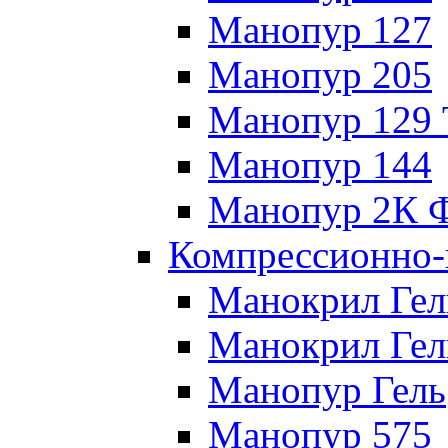
Манопур 127
Манопур 205
Манопур 129 
Манопур 144
Манопур 2К Ф
Компрессионно-
Манокрил Гел
Манокрил Гел
Манопур Гель
Манопур 575