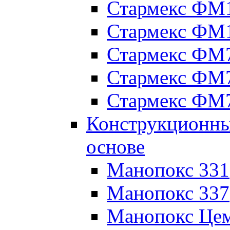
Стармекс ФМ
Стармекс ФМ
Стармекс ФМ
Стармекс ФМ
Стармекс ФМ
Конструкционны
основе
Манопокс 331
Манопокс 337
Манопокс Цем