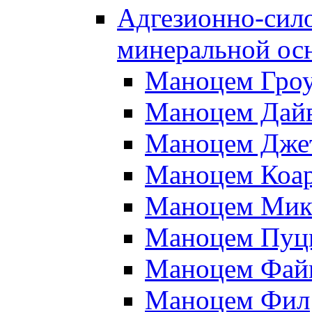
Адгезионно-сило
минеральной ос
Маноцем Гро
Маноцем Дай
Маноцем Дже
Маноцем Коа
Маноцем Мик
Маноцем Пуц
Маноцем Фай
Маноцем Фил