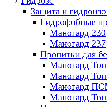
Гидрозо
Защита и гидроизо
Гидрофобные п
Маногард 230
Маногард 237
Пропитки для бе
Маногард Топ
Маногард Топ
Маногард П
Маногард Топ