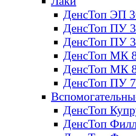
Лаки
ДенсТоп ЭП 3
ДенсТоп ПУ 3
ДенсТоп ПУ 3
ДенсТоп МК 
ДенсТоп МК 
ДенсТоп ПУ 7
Вспомогательны
ДенсТоп Куп
ДенсТоп Фил