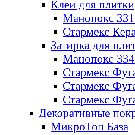
Клеи для плитки
Манопокс 331
Стармекс Кер
Затирка для пли
Манопокс 334
Стармекс Фуг
Стармекс Фуг
Стармекс Фуг
Декоративные пок
МикроТоп База