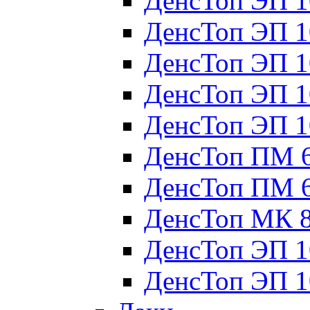
ДенсТоп ЭП 1
ДенсТоп ЭП 1
ДенсТоп ЭП 1
ДенсТоп ЭП 1
ДенсТоп ЭП 1
ДенсТоп ПМ 
ДенсТоп ПМ 
ДенсТоп МК 
ДенсТоп ЭП 1
ДенсТоп ЭП 1