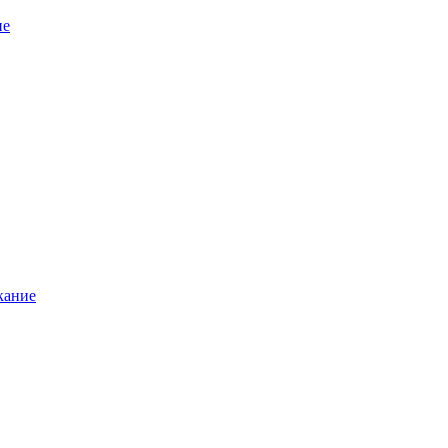
ие
кание