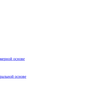
мерной основе
ральной основе