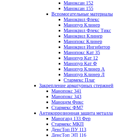
Маноксан 152
Маноксан 155
Вспомогательные материалы
Манокрил Флекс
Манопур Клинер
Манокрил Флекс Тикс
Манокрил Клинер
Манопокс Клинер
Манокрил Ингибитор
Манопокс Кат 35
Манопур Кат 12
Манопур Кат Ф
Манопур Клинер А
Манопур Клинер Л
Стармекс Плаг
Закрепление арматурных стержней
Манопокс 341
Манопокс 343
Маноцем Фикс
Стармекс ФМ7
Антикоррозионная защита металла
Маногард 133 Фер
Стармекс МКП
ДенсТоп ПУ 113
ДенсТоп ЭП 116