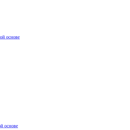
ой основе
й основе