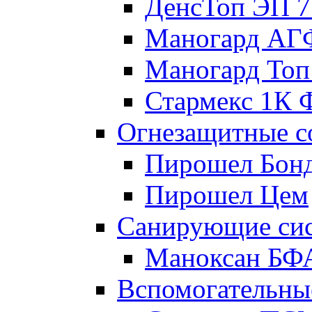
ДенсТоп ЭП 7
Маногард АГ
Маногард Топ
Стармекс 1К 
Огнезащитные с
Пирошел Бон
Пирошел Цем
Санирующие си
Маноксан БФ
Вспомогательны