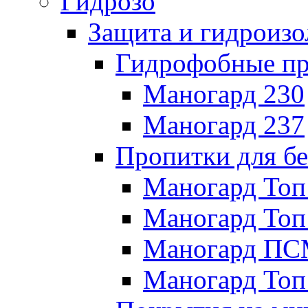
Гидрозо
Защита и гидроизо
Гидрофобные п
Маногард 230
Маногард 237
Пропитки для бе
Маногард Топ
Маногард Топ
Маногард П
Маногард Топ