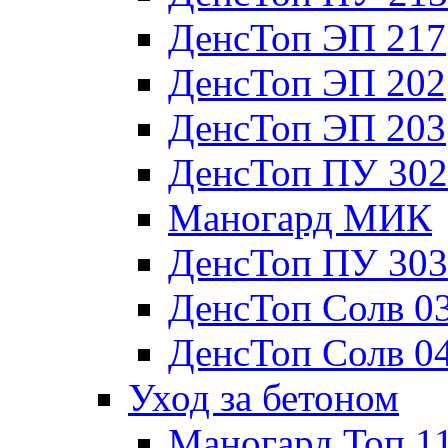
ДенсТоп ЭП 217
ДенсТоп ЭП 202
ДенсТоп ЭП 203
ДенсТоп ПУ 302
Маногард МИК
ДенсТоп ПУ 303
ДенсТоп Солв 0
ДенсТоп Солв 0
Уход за бетоном
Маногард Топ 1