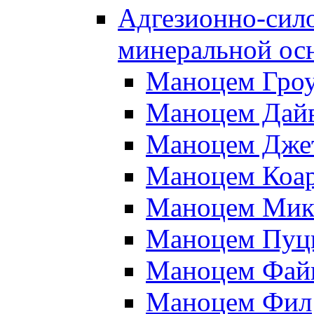
Адгезионно-сило
минеральной ос
Маноцем Гро
Маноцем Дай
Маноцем Дже
Маноцем Коа
Маноцем Мик
Маноцем Пуц
Маноцем Фай
Маноцем Фил