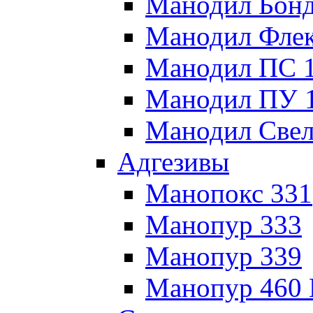
Манодил Бонд
Манодил Флек
Манодил ПС 
Манодил ПУ 
Манодил Свел
Адгезивы
Манопокс 331
Манопур 333
Манопур 339
Манопур 460 