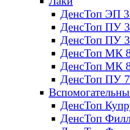
Лаки
ДенсТоп ЭП 3
ДенсТоп ПУ 3
ДенсТоп ПУ 3
ДенсТоп МК 
ДенсТоп МК 
ДенсТоп ПУ 7
Вспомогательны
ДенсТоп Куп
ДенсТоп Фил