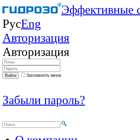
Эффективные 
Рус
Eng
Авторизация
Авторизация
Запомнить меня
Забыли пароль?
О компании