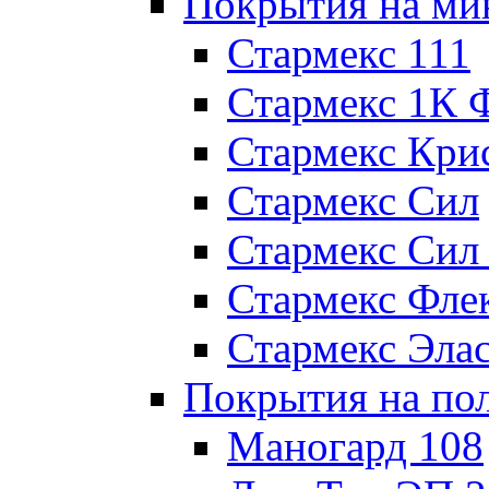
Покрытия на ми
Стармекс 111
Стармекс 1К 
Стармекс Кри
Стармекс Сил
Стармекс Сил
Стармекс Фле
Стармекс Эла
Покрытия на по
Маногард 108