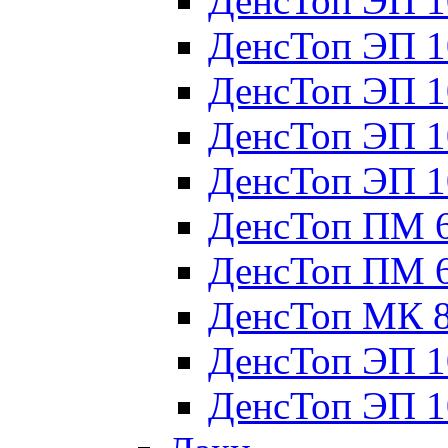
ДенсТоп ЭП 1
ДенсТоп ЭП 1
ДенсТоп ЭП 1
ДенсТоп ЭП 1
ДенсТоп ЭП 1
ДенсТоп ПМ 
ДенсТоп ПМ 
ДенсТоп МК 
ДенсТоп ЭП 1
ДенсТоп ЭП 1