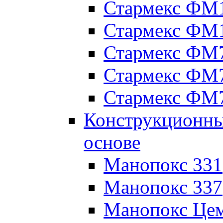
Стармекс ФМ
Стармекс ФМ
Стармекс ФМ
Стармекс ФМ
Стармекс ФМ
Конструкционны
основе
Манопокс 331
Манопокс 337
Манопокс Цем