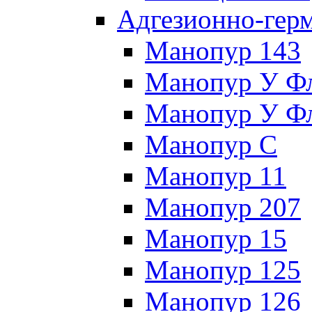
Адгезионно-гер
Манопур 143
Манопур У Ф
Манопур У Ф
Манопур С
Манопур 11
Манопур 207
Манопур 15
Манопур 125
Манопур 126