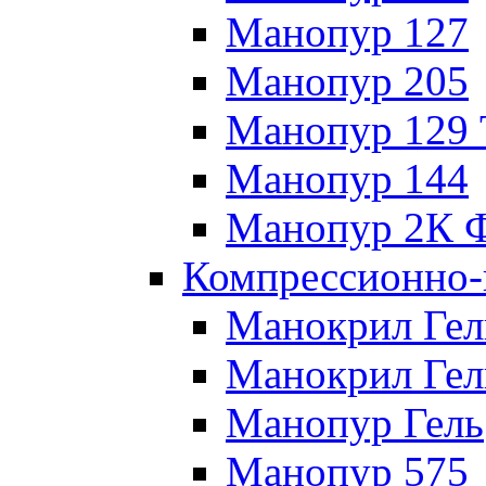
Манопур 127
Манопур 205
Манопур 129 
Манопур 144
Манопур 2К Ф
Компрессионно-
Манокрил Гел
Манокрил Гел
Манопур Гель
Манопур 575