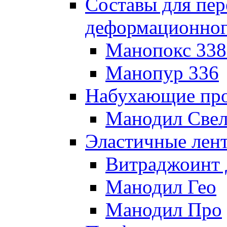
Составы для пе
деформационног
Манопокс 338
Манопур 336
Набухающие пр
Манодил Све
Эластичные лен
Витраджоинт
Манодил Гео
Манодил Про