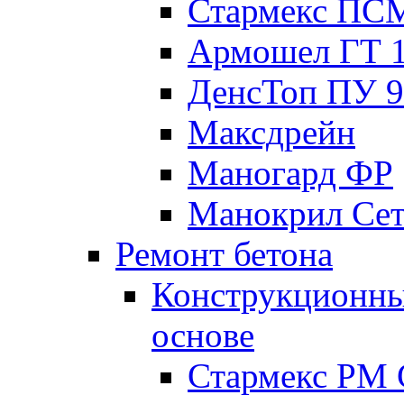
Стармекс ПС
Армошел ГТ 
ДенсТоп ПУ 9
Максдрейн
Маногард ФР
Манокрил Се
Ремонт бетона
Конструкционны
основе
Стармекс РМ 