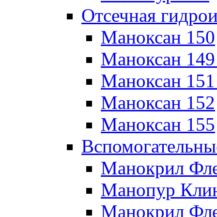
Отсечная гидро
Маноксан 150
Маноксан 149
Маноксан 151
Маноксан 152
Маноксан 155
Вспомогательны
Манокрил Фл
Манопур Кли
Манокрил Фле