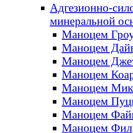
Адгезионно-сило
минеральной ос
Маноцем Гро
Маноцем Дай
Маноцем Дже
Маноцем Коа
Маноцем Мик
Маноцем Пуц
Маноцем Фай
Маноцем Фил