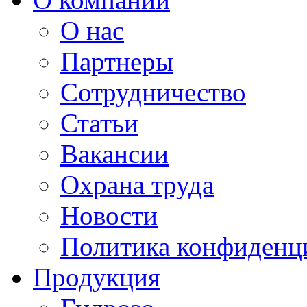
О нас
Партнеры
Сотрудничество
Статьи
Вакансии
Охрана труда
Новости
Политика конфиденц
Продукция