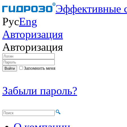
Эффективные 
Рус
Eng
Авторизация
Авторизация
Запомнить меня
Забыли пароль?
О компании