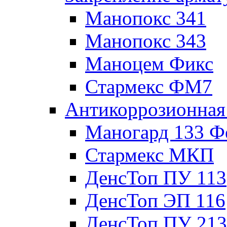
Манопокс 341
Манопокс 343
Маноцем Фикс
Стармекс ФМ7
Антикоррозионная
Маногард 133 Ф
Стармекс МКП
ДенсТоп ПУ 113
ДенсТоп ЭП 116
ДенсТоп ПУ 213