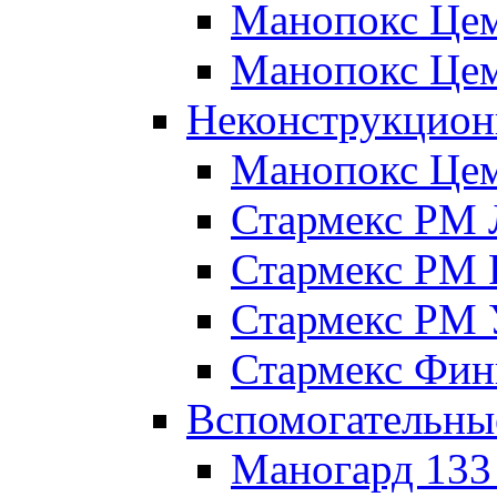
Манопокс Цем
Манопокс Цем
Неконструкцион
Манопокс Це
Стармекс РМ 
Стармекс РМ 
Стармекс РМ 
Стармекс Фи
Вспомогательны
Маногард 133