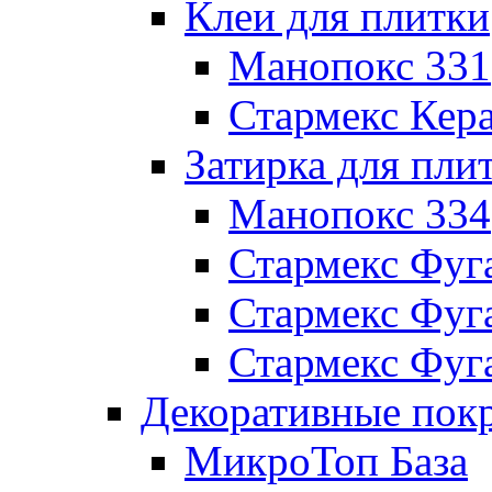
Клеи для плитки
Манопокс 331
Стармекс Кер
Затирка для пли
Манопокс 334
Стармекс Фуг
Стармекс Фуг
Стармекс Фуг
Декоративные пок
МикроТоп База