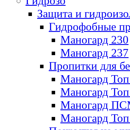
Гидрозо
Защита и гидроизо
Гидрофобные п
Маногард 230
Маногард 237
Пропитки для бе
Маногард Топ
Маногард Топ
Маногард П
Маногард Топ