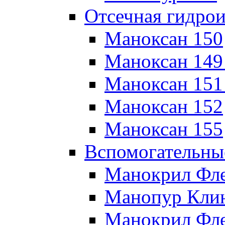
Отсечная гидро
Маноксан 150
Маноксан 149
Маноксан 151
Маноксан 152
Маноксан 155
Вспомогательны
Манокрил Фл
Манопур Кли
Манокрил Фле