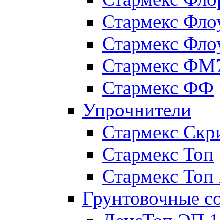
Стармекс Фло
Стармекс Фло
Стармекс ФМ
Стармекс ФФ
Упрочнители
Стармекс Скр
Стармекс Топ
Стармекс Топ
Грунтовочные с