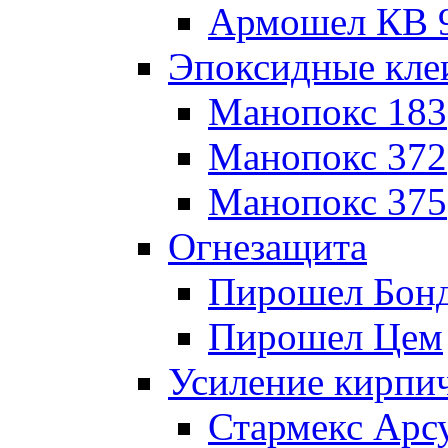
Армошел КВ 
Эпоксидные кле
Манопокс 183
Манопокс 372
Манопокс 375
Огнезащита
Пирошел Бон
Пирошел Цем
Усиление кирпи
Стармекс Арс