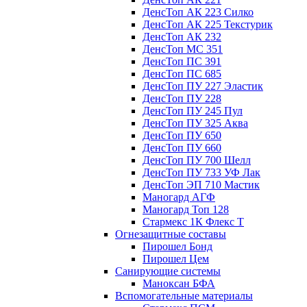
ДенсТоп АК 223 Силко
ДенсТоп АК 225 Текстурик
ДенсТоп АК 232
ДенсТоп МС 351
ДенсТоп ПС 391
ДенсТоп ПС 685
ДенсТоп ПУ 227 Эластик
ДенсТоп ПУ 228
ДенсТоп ПУ 245 Пул
ДенсТоп ПУ 325 Аква
ДенсТоп ПУ 650
ДенсТоп ПУ 660
ДенсТоп ПУ 700 Шелл
ДенсТоп ПУ 733 УФ Лак
ДенсТоп ЭП 710 Мастик
Маногард АГФ
Маногард Топ 128
Стармекс 1К Флекс Т
Огнезащитные составы
Пирошел Бонд
Пирошел Цем
Санирующие системы
Маноксан БФА
Вспомогательные материалы