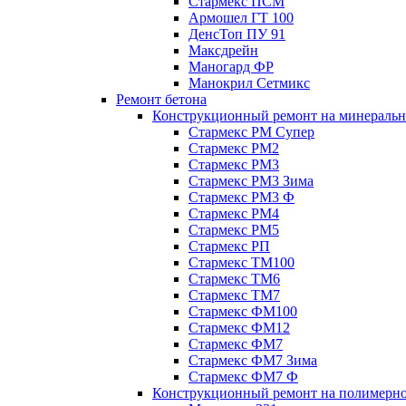
Стармекс ПСМ
Армошел ГТ 100
ДенсТоп ПУ 91
Максдрейн
Маногард ФР
Манокрил Сетмикс
Ремонт бетона
Конструкционный ремонт на минеральн
Стармекс РМ Супер
Стармекс РМ2
Стармекс РМ3
Стармекс РМ3 Зима
Стармекс РМ3 Ф
Стармекс РМ4
Стармекс РМ5
Стармекс РП
Стармекс ТМ100
Стармекс ТМ6
Стармекс ТМ7
Стармекс ФМ100
Стармекс ФМ12
Стармекс ФМ7
Стармекс ФМ7 Зима
Стармекс ФМ7 Ф
Конструкционный ремонт на полимерно