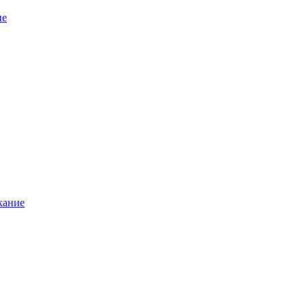
ие
кание