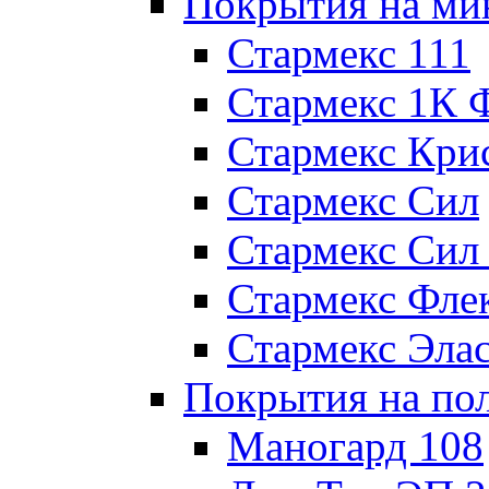
Покрытия на ми
Стармекс 111
Стармекс 1К 
Стармекс Кри
Стармекс Сил
Стармекс Сил
Стармекс Фле
Стармекс Эла
Покрытия на по
Маногард 108