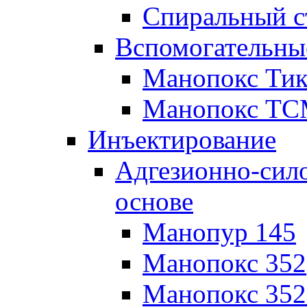
Спиральный с
Вспомогательны
Манопокс Тик
Манопокс Т
Инъектирование
Адгезионно-сил
основе
Манопур 145
Манопокс 352
Манопокс 35