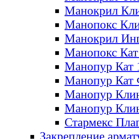
Манокрил Кл
Манопокс Кл
Манокрил Ин
Манопокс Кат
Манопур Кат 
Манопур Кат
Манопур Кли
Манопур Кли
Стармекс Пла
Закрепление арма