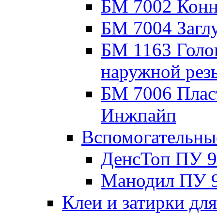
БМ 7002 Конн
БМ 7004 Загл
БМ 1163 Голов
наружной рез
БМ 7006 Плас
Инжпайп
Вспомогательны
ДенсТоп ПУ 9
Манодил ПУ 
Клеи и затирки дл