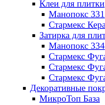
Клеи для плитки
Манопокс 331
Стармекс Кер
Затирка для пли
Манопокс 334
Стармекс Фуг
Стармекс Фуг
Стармекс Фуг
Декоративные пок
МикроТоп База