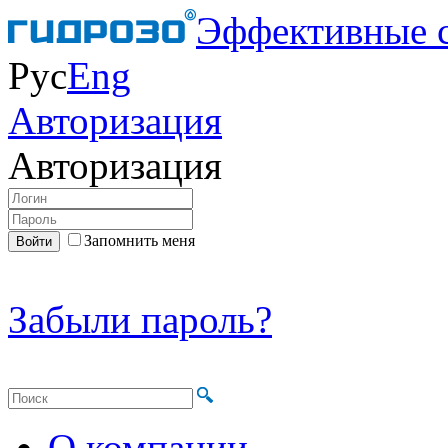
Эффективные 
Рус
Eng
Авторизация
Авторизация
Запомнить меня
Забыли пароль?
О компании