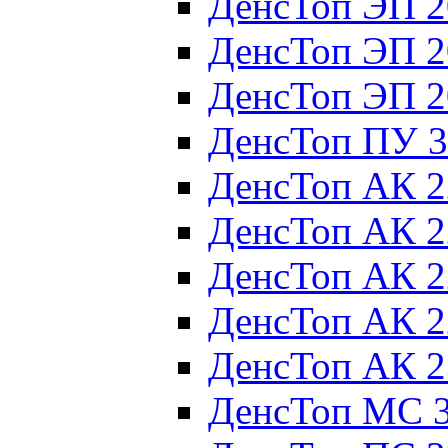
ДенсТоп ЭП 2
ДенсТоп ЭП 2
ДенсТоп ЭП 2
ДенсТоп ПУ 3
ДенсТоп АК 2
ДенсТоп АК 2
ДенсТоп АК 2
ДенсТоп АК 2
ДенсТоп АК 2
ДенсТоп МС 