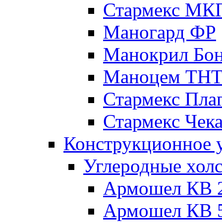
Стармекс МК
Маногард ФР
Манокрил Бо
Маноцем ТН
Стармекс Пла
Стармекс Чек
Конструкционное 
Углеродные хол
Армошел КВ 
Армошел КВ 