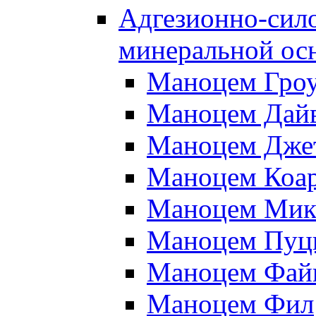
Адгезионно-сило
минеральной ос
Маноцем Гро
Маноцем Дай
Маноцем Дже
Маноцем Коа
Маноцем Мик
Маноцем Пуц
Маноцем Фай
Маноцем Фил