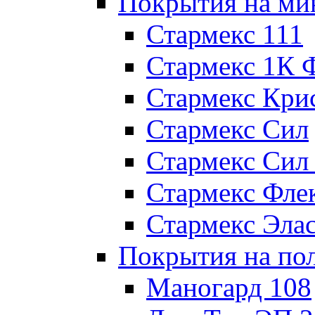
Покрытия на ми
Стармекс 111
Стармекс 1К 
Стармекс Кри
Стармекс Сил
Стармекс Сил
Стармекс Фле
Стармекс Эла
Покрытия на по
Маногард 108