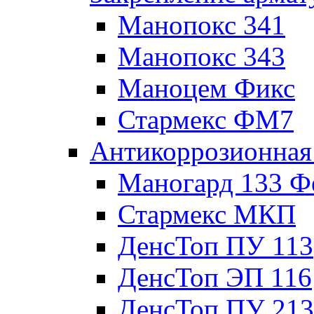
Манопокс 341
Манопокс 343
Маноцем Фикс
Стармекс ФМ7
Антикоррозионная
Маногард 133 Ф
Стармекс МКП
ДенсТоп ПУ 113
ДенсТоп ЭП 116
ДенсТоп ПУ 213