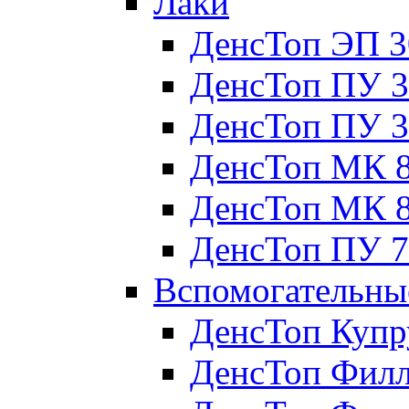
Лаки
ДенсТоп ЭП 3
ДенсТоп ПУ 3
ДенсТоп ПУ 3
ДенсТоп МК 
ДенсТоп МК 
ДенсТоп ПУ 7
Вспомогательны
ДенсТоп Куп
ДенсТоп Фил