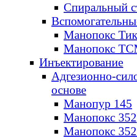
Спиральный с
Вспомогательны
Манопокс Тик
Манопокс Т
Инъектирование
Адгезионно-сил
основе
Манопур 145
Манопокс 352
Манопокс 35