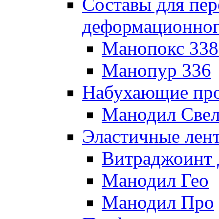
Составы для пе
деформационног
Манопокс 338
Манопур 336
Набухающие пр
Манодил Све
Эластичные лен
Витраджоинт
Манодил Гео
Манодил Про