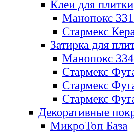
Клеи для плитки
Манопокс 331
Стармекс Кер
Затирка для пли
Манопокс 334
Стармекс Фуг
Стармекс Фуг
Стармекс Фуг
Декоративные пок
МикроТоп База