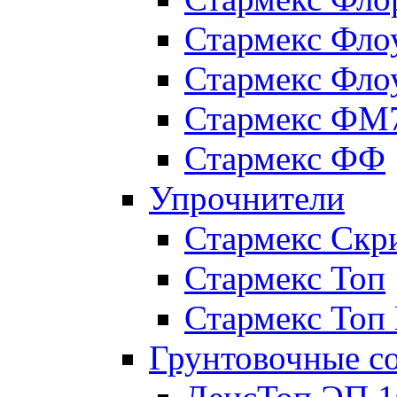
Стармекс Фло
Стармекс Фло
Стармекс ФМ
Стармекс ФФ
Упрочнители
Стармекс Скр
Стармекс Топ
Стармекс Топ
Грунтовочные с