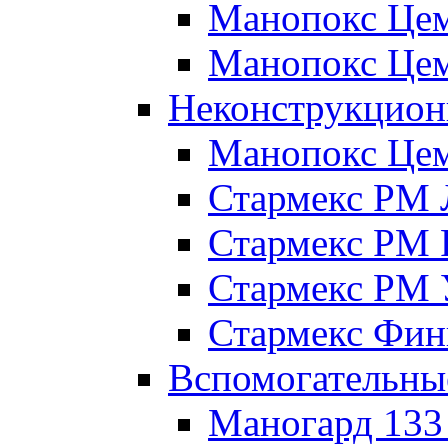
Манопокс Цем
Манопокс Цем
Неконструкцион
Манопокс Це
Стармекс РМ 
Стармекс РМ 
Стармекс РМ 
Стармекс Фи
Вспомогательны
Маногард 133