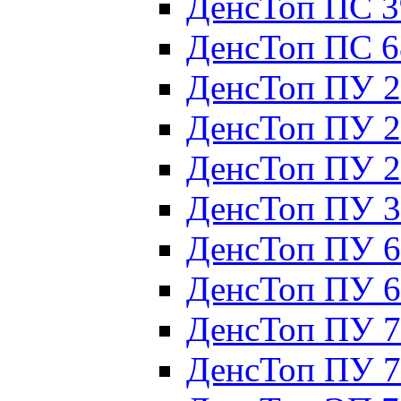
ДенсТоп ПС 3
ДенсТоп ПС 6
ДенсТоп ПУ 2
ДенсТоп ПУ 2
ДенсТоп ПУ 2
ДенсТоп ПУ 3
ДенсТоп ПУ 6
ДенсТоп ПУ 6
ДенсТоп ПУ 
ДенсТоп ПУ 7