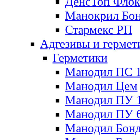
ДенсТоп Флок
Манокрил Бо
Стармекс РП
Адгезивы и гермет
Герметики
Манодил ПС 
Манодил Цем
Манодил ПУ 
Манодил ПУ 
Манодил Бон