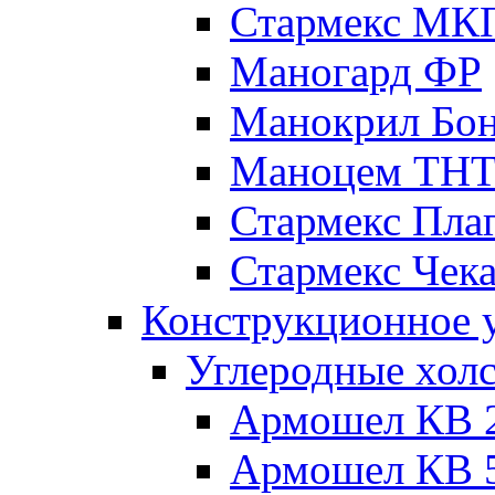
Стармекс МК
Маногард ФР
Манокрил Бо
Маноцем ТН
Стармекс Пла
Стармекс Чек
Конструкционное 
Углеродные хол
Армошел КВ 
Армошел КВ 