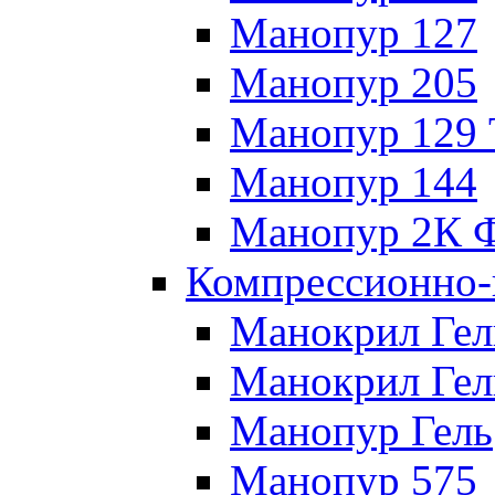
Манопур 127
Манопур 205
Манопур 129 
Манопур 144
Манопур 2К Ф
Компрессионно-
Манокрил Гел
Манокрил Гел
Манопур Гель
Манопур 575