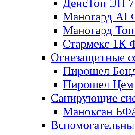
ДенсТоп ЭП 7
Маногард АГ
Маногард Топ
Стармекс 1К 
Огнезащитные с
Пирошел Бон
Пирошел Цем
Санирующие си
Маноксан БФ
Вспомогательны