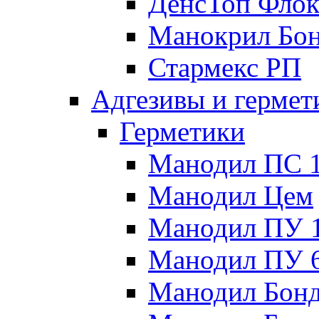
ДенсТоп Флок
Манокрил Бо
Стармекс РП
Адгезивы и гермет
Герметики
Манодил ПС 
Манодил Цем
Манодил ПУ 
Манодил ПУ 
Манодил Бон