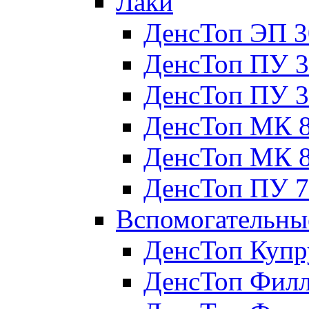
Лаки
ДенсТоп ЭП 3
ДенсТоп ПУ 3
ДенсТоп ПУ 3
ДенсТоп МК 
ДенсТоп МК 
ДенсТоп ПУ 7
Вспомогательны
ДенсТоп Куп
ДенсТоп Фил