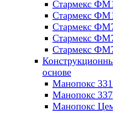
Стармекс ФМ
Стармекс ФМ
Стармекс ФМ
Стармекс ФМ
Стармекс ФМ
Конструкционны
основе
Манопокс 331
Манопокс 337
Манопокс Цем