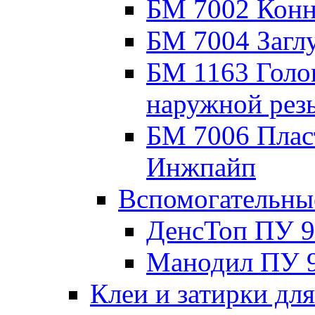
БМ 7002 Конн
БМ 7004 Загл
БМ 1163 Голов
наружной рез
БМ 7006 Плас
Инжпайп
Вспомогательны
ДенсТоп ПУ 9
Манодил ПУ 
Клеи и затирки дл