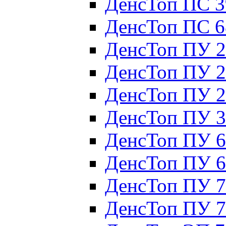
ДенсТоп ПС 3
ДенсТоп ПС 6
ДенсТоп ПУ 2
ДенсТоп ПУ 2
ДенсТоп ПУ 2
ДенсТоп ПУ 3
ДенсТоп ПУ 6
ДенсТоп ПУ 6
ДенсТоп ПУ 
ДенсТоп ПУ 7