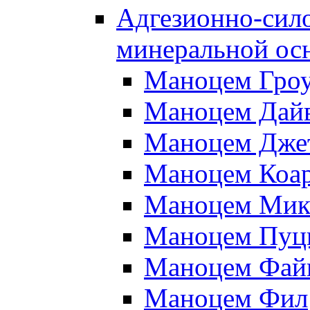
Адгезионно-сило
минеральной ос
Маноцем Гро
Маноцем Дай
Маноцем Дже
Маноцем Коа
Маноцем Мик
Маноцем Пуц
Маноцем Фай
Маноцем Фил