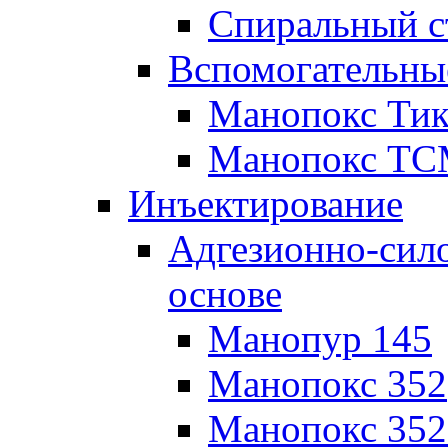
Спиральный с
Вспомогательны
Манопокс Тик
Манопокс Т
Инъектирование
Адгезионно-сил
основе
Манопур 145
Манопокс 352
Манопокс 35