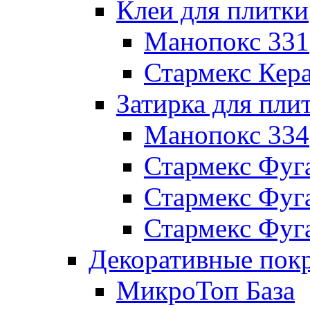
Клеи для плитки
Манопокс 331
Стармекс Кер
Затирка для пли
Манопокс 334
Стармекс Фуг
Стармекс Фуг
Стармекс Фуг
Декоративные пок
МикроТоп База