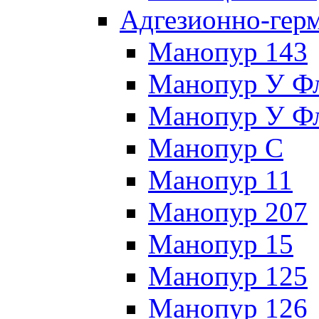
Адгезионно-гер
Манопур 143
Манопур У Ф
Манопур У Ф
Манопур С
Манопур 11
Манопур 207
Манопур 15
Манопур 125
Манопур 126