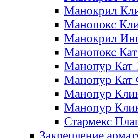
Манокрил Кл
Манопокс Кл
Манокрил Ин
Манопокс Кат
Манопур Кат 
Манопур Кат
Манопур Кли
Манопур Кли
Стармекс Пла
Закрепление арма