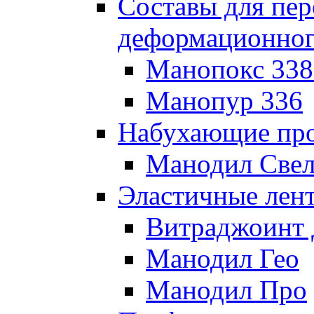
Составы для пе
деформационног
Манопокс 338
Манопур 336
Набухающие пр
Манодил Све
Эластичные лен
Витраджоинт
Манодил Гео
Манодил Про