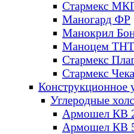
Стармекс МК
Маногард ФР
Манокрил Бо
Маноцем ТН
Стармекс Пла
Стармекс Чек
Конструкционное 
Углеродные хол
Армошел КВ 
Армошел КВ 