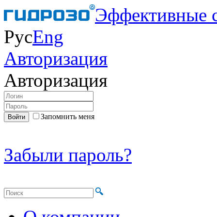
Эффективные 
Рус
Eng
Авторизация
Авторизация
Запомнить меня
Забыли пароль?
О компании