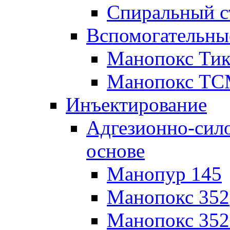
Спиральный с
Вспомогательны
Манопокс Тик
Манопокс Т
Инъектирование
Адгезионно-сил
основе
Манопур 145
Манопокс 352
Манопокс 35