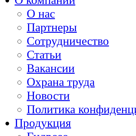
О нас
Партнеры
Сотрудничество
Статьи
Вакансии
Охрана труда
Новости
Политика конфиденц
Продукция