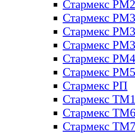
Стармекс РМ
Стармекс РМ
Стармекс РМ3
Стармекс РМ
Стармекс РМ
Стармекс РМ
Стармекс РП
Стармекс ТМ
Стармекс ТМ
Стармекс ТМ