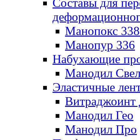
Составы для пе
деформационног
Манопокс 338
Манопур 336
Набухающие пр
Манодил Све
Эластичные лен
Витраджоинт
Манодил Гео
Манодил Про