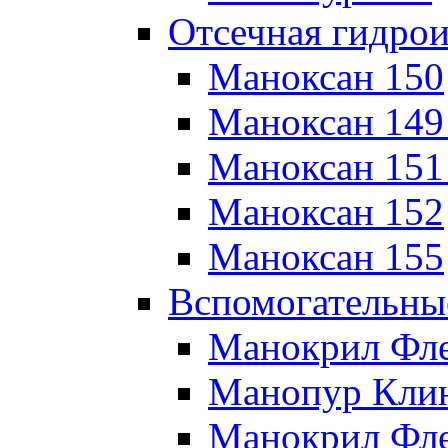
Отсечная гидро
Маноксан 150
Маноксан 149
Маноксан 151
Маноксан 152
Маноксан 155
Вспомогательны
Манокрил Фл
Манопур Кли
Манокрил Фле