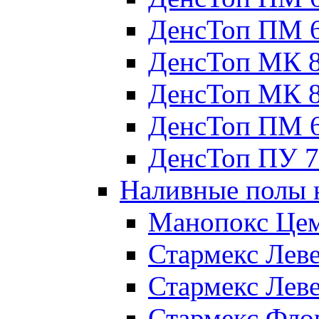
ДенсТоп ПМ 6
ДенсТоп МК 
ДенсТоп МК 
ДенсТоп ПМ 
ДенсТоп ПУ 
Наливные полы 
Манопокс Цем
Стармекс Лев
Стармекс Лев
Стармекс Фло