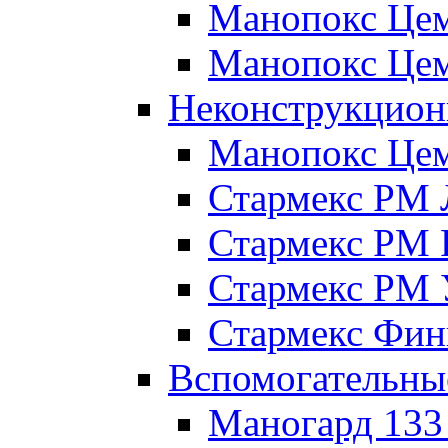
Манопокс Цем
Манопокс Цем
Неконструкцион
Манопокс Це
Стармекс РМ 
Стармекс РМ 
Стармекс РМ 
Стармекс Фи
Вспомогательны
Маногард 133