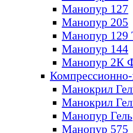
Манопур 127
Манопур 205
Манопур 129 
Манопур 144
Манопур 2К Ф
Компрессионно-
Манокрил Гел
Манокрил Гел
Манопур Гель
Манопур 575