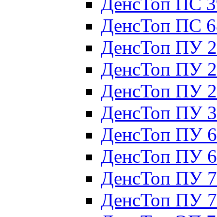
ДенсТоп ПС 3
ДенсТоп ПС 6
ДенсТоп ПУ 2
ДенсТоп ПУ 2
ДенсТоп ПУ 2
ДенсТоп ПУ 3
ДенсТоп ПУ 6
ДенсТоп ПУ 6
ДенсТоп ПУ 
ДенсТоп ПУ 7