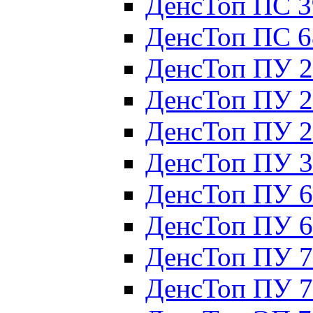
ДенсТоп ПС 3
ДенсТоп ПС 6
ДенсТоп ПУ 2
ДенсТоп ПУ 2
ДенсТоп ПУ 2
ДенсТоп ПУ 3
ДенсТоп ПУ 6
ДенсТоп ПУ 6
ДенсТоп ПУ 
ДенсТоп ПУ 7