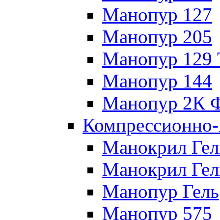
Манопур 127
Манопур 205
Манопур 129 
Манопур 144
Манопур 2К Ф
Компрессионно-
Манокрил Гел
Манокрил Гел
Манопур Гель
Манопур 575