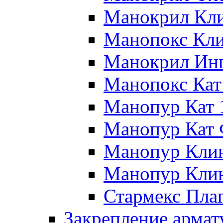
Манокрил Кл
Манопокс Кл
Манокрил Ин
Манопокс Кат
Манопур Кат 
Манопур Кат
Манопур Кли
Манопур Кли
Стармекс Пла
Закрепление арма