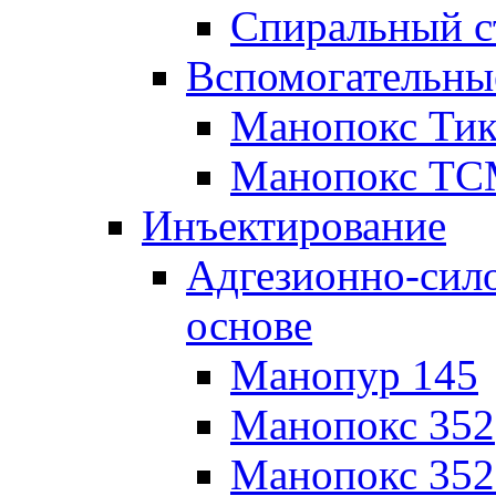
Спиральный с
Вспомогательны
Манопокс Тик
Манопокс Т
Инъектирование
Адгезионно-сил
основе
Манопур 145
Манопокс 352
Манопокс 35