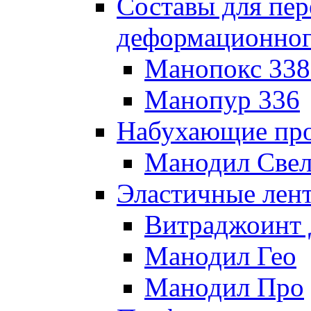
Составы для пе
деформационног
Манопокс 338
Манопур 336
Набухающие пр
Манодил Све
Эластичные лен
Витраджоинт
Манодил Гео
Манодил Про