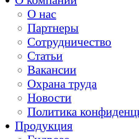
О нас
Партнеры
Сотрудничество
Статьи
Вакансии
Охрана труда
Новости
Политика конфиденц
Продукция