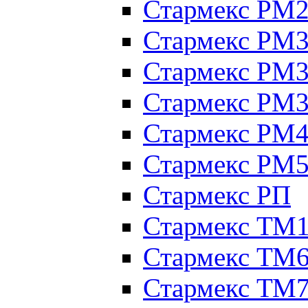
Стармекс РМ
Стармекс РМ
Стармекс РМ3
Стармекс РМ
Стармекс РМ
Стармекс РМ
Стармекс РП
Стармекс ТМ
Стармекс ТМ
Стармекс ТМ