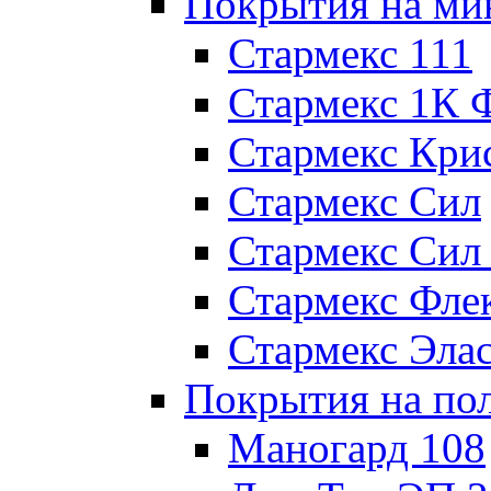
Покрытия на ми
Стармекс 111
Стармекс 1К 
Стармекс Кри
Стармекс Сил
Стармекс Сил
Стармекс Фле
Стармекс Эла
Покрытия на по
Маногард 108