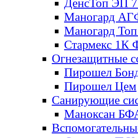
ДенсТоп ЭП 7
Маногард АГ
Маногард Топ
Стармекс 1К 
Огнезащитные с
Пирошел Бон
Пирошел Цем
Санирующие си
Маноксан БФ
Вспомогательны