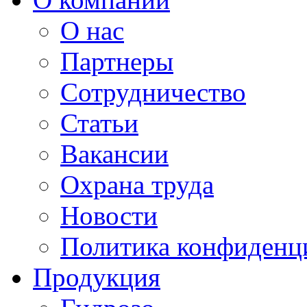
О нас
Партнеры
Сотрудничество
Статьи
Вакансии
Охрана труда
Новости
Политика конфиденц
Продукция