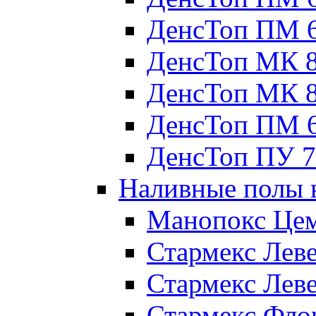
ДенсТоп ПМ 6
ДенсТоп МК 
ДенсТоп МК 
ДенсТоп ПМ 
ДенсТоп ПУ 
Наливные полы 
Манопокс Цем
Стармекс Лев
Стармекс Лев
Стармекс Фло