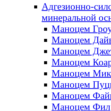
Адгезионно-сило
минеральной ос
Маноцем Гро
Маноцем Дай
Маноцем Дже
Маноцем Коа
Маноцем Мик
Маноцем Пуц
Маноцем Фай
Маноцем Фил