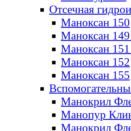
Отсечная гидро
Маноксан 150
Маноксан 149
Маноксан 151
Маноксан 152
Маноксан 155
Вспомогательны
Манокрил Фл
Манопур Кли
Манокрил Фле