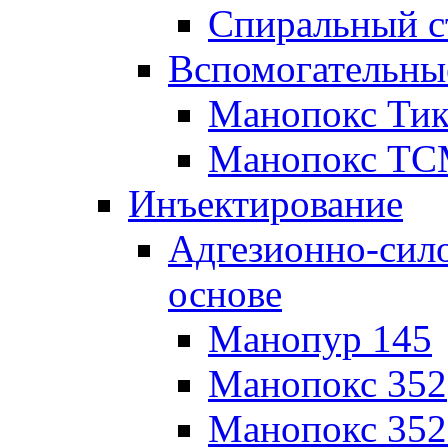
Спиральный с
Вспомогательны
Манопокс Тик
Манопокс Т
Инъектирование
Адгезионно-сил
основе
Манопур 145
Манопокс 352
Манопокс 35