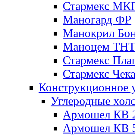
Стармекс МК
Маногард ФР
Манокрил Бо
Маноцем ТН
Стармекс Пла
Стармекс Чек
Конструкционное 
Углеродные хол
Армошел КВ 
Армошел КВ 