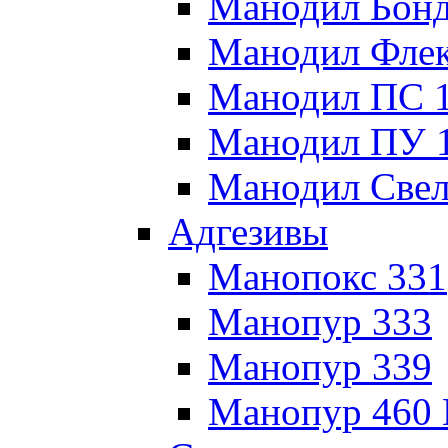
Манодил Бонд
Манодил Флек
Манодил ПС 
Манодил ПУ 
Манодил Свел
Адгезивы
Манопокс 331
Манопур 333
Манопур 339
Манопур 460 