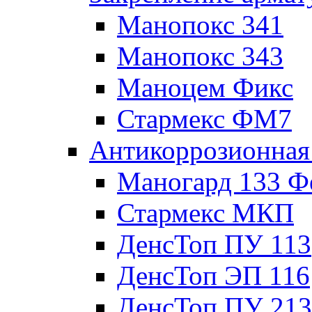
Манопокс 341
Манопокс 343
Маноцем Фикс
Стармекс ФМ7
Антикоррозионная
Маногард 133 Ф
Стармекс МКП
ДенсТоп ПУ 113
ДенсТоп ЭП 116
ДенсТоп ПУ 213