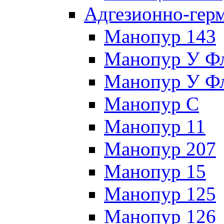
Адгезионно-гер
Манопур 143
Манопур У Ф
Манопур У Ф
Манопур С
Манопур 11
Манопур 207
Манопур 15
Манопур 125
Манопур 126