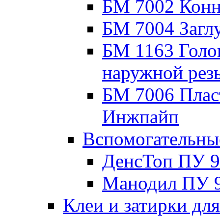
БМ 7002 Конн
БМ 7004 Загл
БМ 1163 Голов
наружной рез
БМ 7006 Плас
Инжпайп
Вспомогательны
ДенсТоп ПУ 9
Манодил ПУ 
Клеи и затирки дл