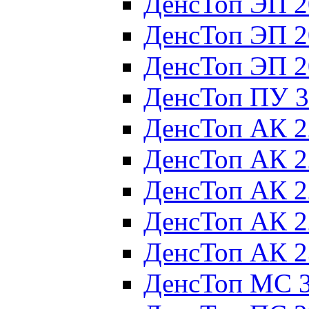
ДенсТоп ЭП 2
ДенсТоп ЭП 2
ДенсТоп ЭП 2
ДенсТоп ПУ 3
ДенсТоп АК 2
ДенсТоп АК 2
ДенсТоп АК 2
ДенсТоп АК 2
ДенсТоп АК 2
ДенсТоп МС 