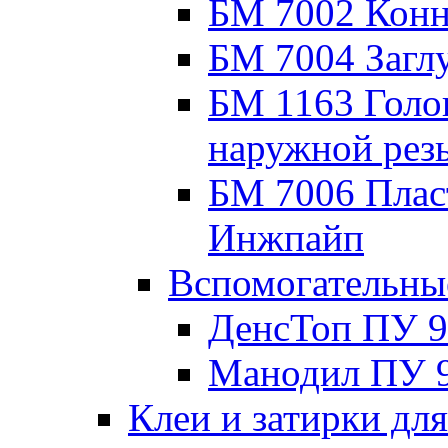
БМ 7002 Конн
БМ 7004 Загл
БМ 1163 Голов
наружной рез
БМ 7006 Плас
Инжпайп
Вспомогательны
ДенсТоп ПУ 9
Манодил ПУ 
Клеи и затирки дл