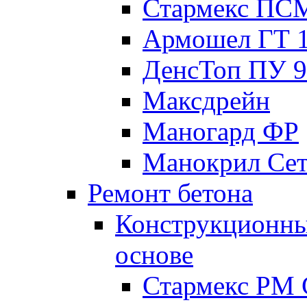
Стармекс ПС
Армошел ГТ 
ДенсТоп ПУ 9
Максдрейн
Маногард ФР
Манокрил Се
Ремонт бетона
Конструкционны
основе
Стармекс РМ 