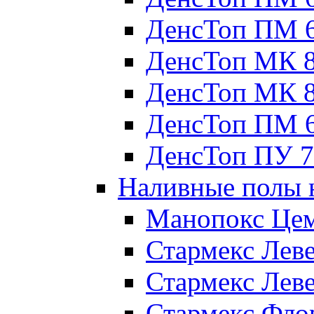
ДенсТоп ПМ 6
ДенсТоп МК 
ДенсТоп МК 
ДенсТоп ПМ 
ДенсТоп ПУ 
Наливные полы 
Манопокс Цем
Стармекс Лев
Стармекс Лев
Стармекс Фло