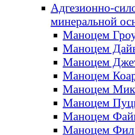
Адгезионно-сило
минеральной ос
Маноцем Гро
Маноцем Дай
Маноцем Дже
Маноцем Коа
Маноцем Мик
Маноцем Пуц
Маноцем Фай
Маноцем Фил