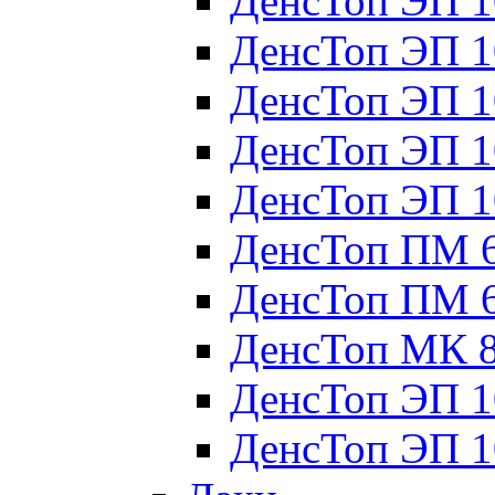
ДенсТоп ЭП 1
ДенсТоп ЭП 1
ДенсТоп ЭП 1
ДенсТоп ЭП 1
ДенсТоп ЭП 1
ДенсТоп ПМ 
ДенсТоп ПМ 
ДенсТоп МК 
ДенсТоп ЭП 1
ДенсТоп ЭП 1