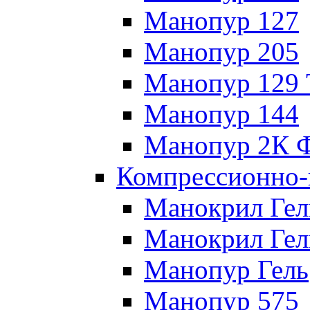
Манопур 127
Манопур 205
Манопур 129 
Манопур 144
Манопур 2К Ф
Компрессионно-
Манокрил Гел
Манокрил Гел
Манопур Гель
Манопур 575