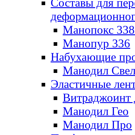
Составы для пе
деформационног
Манопокс 338
Манопур 336
Набухающие пр
Манодил Све
Эластичные лен
Витраджоинт
Манодил Гео
Манодил Про