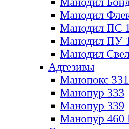
Манодил Бонд
Манодил Флек
Манодил ПС 
Манодил ПУ 
Манодил Свел
Адгезивы
Манопокс 331
Манопур 333
Манопур 339
Манопур 460 