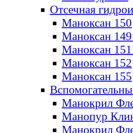
Отсечная гидро
Маноксан 150
Маноксан 149
Маноксан 151
Маноксан 152
Маноксан 155
Вспомогательны
Манокрил Фл
Манопур Кли
Манокрил Фле