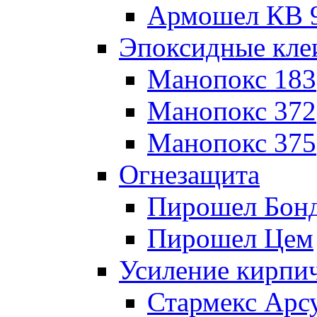
Армошел КВ 
Эпоксидные кле
Манопокс 183
Манопокс 372
Манопокс 375
Огнезащита
Пирошел Бон
Пирошел Цем
Усиление кирпи
Стармекс Арс