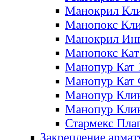
Манокрил Кл
Манопокс Кл
Манокрил Ин
Манопокс Кат
Манопур Кат 
Манопур Кат
Манопур Кли
Манопур Кли
Стармекс Пла
Закрепление арма