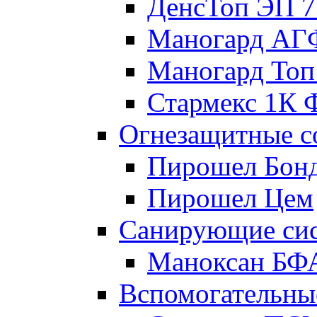
ДенсТоп ЭП 7
Маногард АГ
Маногард Топ
Стармекс 1К 
Огнезащитные с
Пирошел Бон
Пирошел Цем
Санирующие си
Маноксан БФ
Вспомогательны