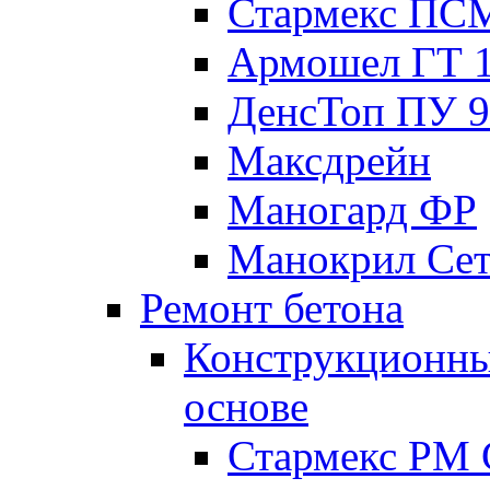
Стармекс ПС
Армошел ГТ 
ДенсТоп ПУ 9
Максдрейн
Маногард ФР
Манокрил Се
Ремонт бетона
Конструкционны
основе
Стармекс РМ 