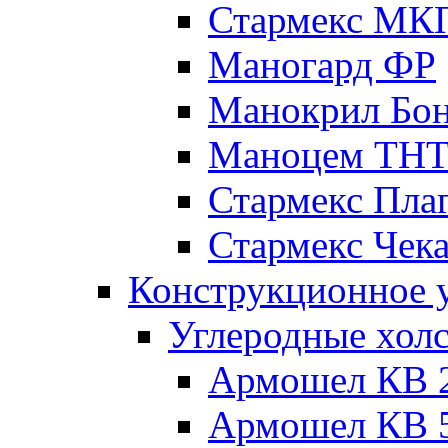
Стармекс МК
Маногард ФР
Манокрил Бо
Маноцем ТН
Стармекс Пла
Стармекс Чек
Конструкционное 
Углеродные хол
Армошел КВ 
Армошел КВ 