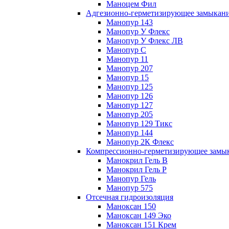
Маноцем Фил
Адгезионно-герметизирующее замыкан
Манопур 143
Манопур У Флекс
Манопур У Флекс ЛВ
Манопур С
Манопур 11
Манопур 207
Манопур 15
Манопур 125
Манопур 126
Манопур 127
Манопур 205
Манопур 129 Тикс
Манопур 144
Манопур 2К Флекс
Компрессионно-герметизирующее замы
Манокрил Гель В
Манокрил Гель Р
Манопур Гель
Манопур 575
Отсечная гидроизоляция
Маноксан 150
Маноксан 149 Эко
Маноксан 151 Крем