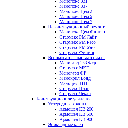
Манопокс 331
Манопокс 337
Манопокс Цем 2
Манопокс Цем 5
Манопокс Цем 7
Неконструкционный ремонт
Манопокс Цем Финиш
Стармекс РМ Лайт
Стармекс РМ Расо
Стармекс РМ Уно
Стармекс Финиш
Вспомогательные материалы
Маногард 133 Фер
Стармекс МКП
Маногард ФР
Манокрил Бонд
Маноцем ТНТ
Стармекс Плаг
Стармекс Чекан
Конструкционное усиление
Углеродные холсты
Армошел КВ 200
Армошел КВ 500
Армошел КВ 900
Эпоксидные клеи