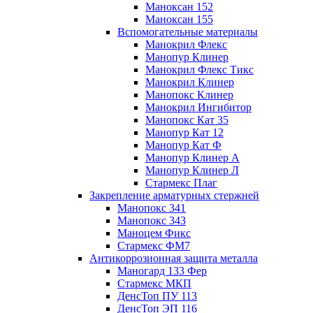
Маноксан 152
Маноксан 155
Вспомогательные материалы
Манокрил Флекс
Манопур Клинер
Манокрил Флекс Тикс
Манокрил Клинер
Манопокс Клинер
Манокрил Ингибитор
Манопокс Кат 35
Манопур Кат 12
Манопур Кат Ф
Манопур Клинер А
Манопур Клинер Л
Стармекс Плаг
Закрепление арматурных стержней
Манопокс 341
Манопокс 343
Маноцем Фикс
Стармекс ФМ7
Антикоррозионная защита металла
Маногард 133 Фер
Стармекс МКП
ДенсТоп ПУ 113
ДенсТоп ЭП 116