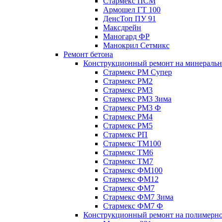
Стармекс ПСМ
Армошел ГТ 100
ДенсТоп ПУ 91
Максдрейн
Маногард ФР
Манокрил Сетмикс
Ремонт бетона
Конструкционный ремонт на минеральн
Стармекс РМ Супер
Стармекс РМ2
Стармекс РМ3
Стармекс РМ3 Зима
Стармекс РМ3 Ф
Стармекс РМ4
Стармекс РМ5
Стармекс РП
Стармекс ТМ100
Стармекс ТМ6
Стармекс ТМ7
Стармекс ФМ100
Стармекс ФМ12
Стармекс ФМ7
Стармекс ФМ7 Зима
Стармекс ФМ7 Ф
Конструкционный ремонт на полимерно