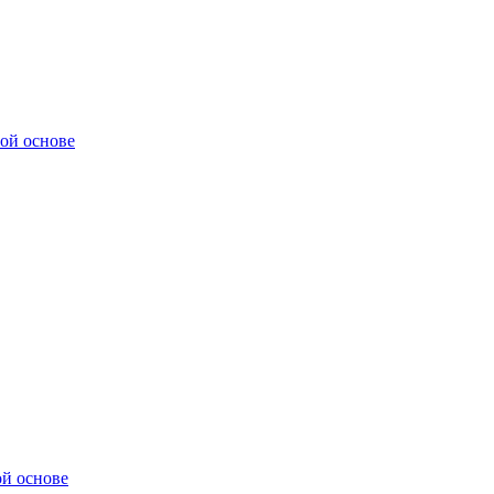
ой основе
й основе