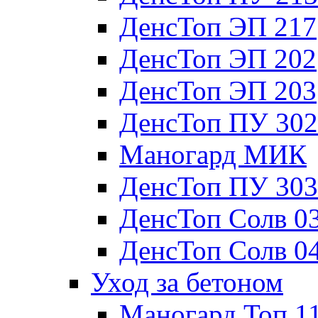
ДенсТоп ЭП 217
ДенсТоп ЭП 202
ДенсТоп ЭП 203
ДенсТоп ПУ 302
Маногард МИК
ДенсТоп ПУ 303
ДенсТоп Солв 0
ДенсТоп Солв 0
Уход за бетоном
Маногард Топ 1