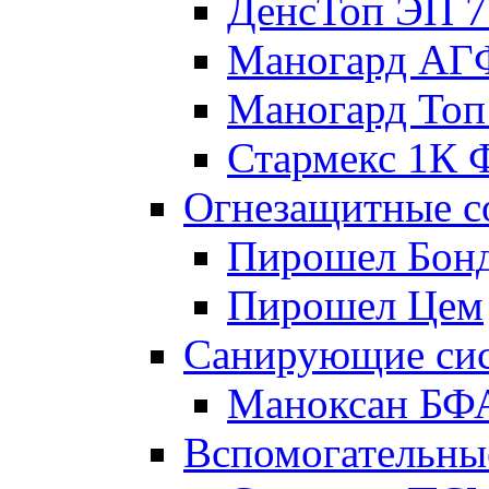
ДенсТоп ЭП 7
Маногард АГ
Маногард Топ
Стармекс 1К 
Огнезащитные с
Пирошел Бон
Пирошел Цем
Санирующие си
Маноксан БФ
Вспомогательны