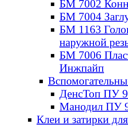
БМ 7002 Конн
БМ 7004 Загл
БМ 1163 Голов
наружной рез
БМ 7006 Плас
Инжпайп
Вспомогательны
ДенсТоп ПУ 9
Манодил ПУ 
Клеи и затирки дл