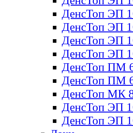
ДенсТоп ЭП 1
ДенсТоп ЭП 1
ДенсТоп ЭП 1
ДенсТоп ЭП 1
ДенсТоп ЭП 1
ДенсТоп ПМ 
ДенсТоп ПМ 
ДенсТоп МК 
ДенсТоп ЭП 1
ДенсТоп ЭП 1