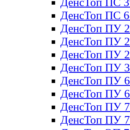
ДенсТоп ПС 3
ДенсТоп ПС 6
ДенсТоп ПУ 2
ДенсТоп ПУ 2
ДенсТоп ПУ 2
ДенсТоп ПУ 3
ДенсТоп ПУ 6
ДенсТоп ПУ 6
ДенсТоп ПУ 
ДенсТоп ПУ 7