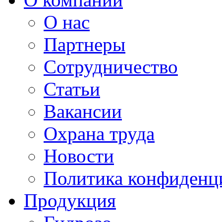
О нас
Партнеры
Сотрудничество
Статьи
Вакансии
Охрана труда
Новости
Политика конфиденц
Продукция