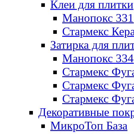
Клеи для плитки
Манопокс 331
Стармекс Кер
Затирка для пли
Манопокс 334
Стармекс Фуг
Стармекс Фуг
Стармекс Фуг
Декоративные пок
МикроТоп База