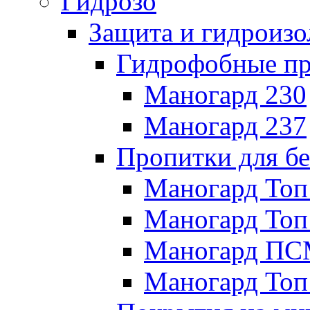
Гидрозо
Защита и гидроизо
Гидрофобные п
Маногард 230
Маногард 237
Пропитки для бе
Маногард Топ
Маногард Топ
Маногард П
Маногард Топ