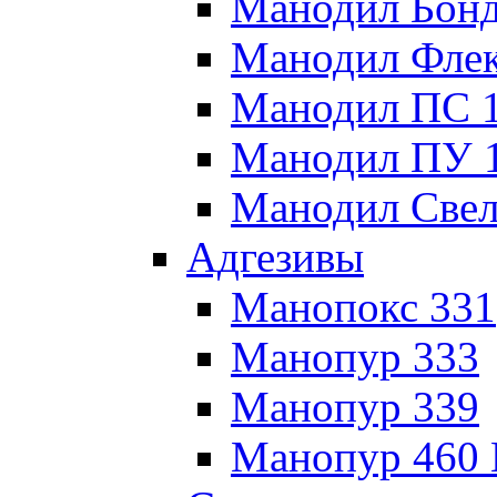
Манодил Бонд
Манодил Флек
Манодил ПС 
Манодил ПУ 
Манодил Свел
Адгезивы
Манопокс 331
Манопур 333
Манопур 339
Манопур 460 