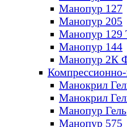
Манопур 127
Манопур 205
Манопур 129 
Манопур 144
Манопур 2К Ф
Компрессионно-
Манокрил Гел
Манокрил Гел
Манопур Гель
Манопур 575