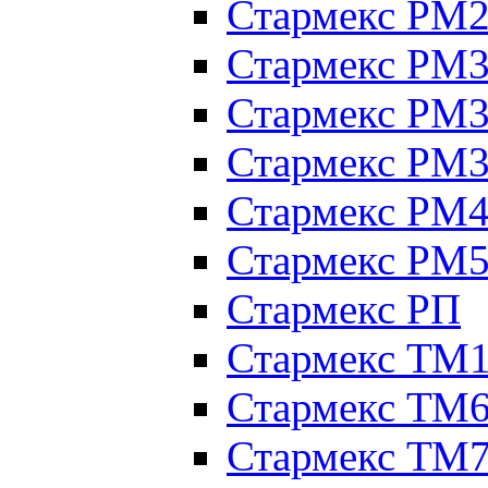
Стармекс РМ
Стармекс РМ
Стармекс РМ3
Стармекс РМ
Стармекс РМ
Стармекс РМ
Стармекс РП
Стармекс ТМ
Стармекс ТМ
Стармекс ТМ