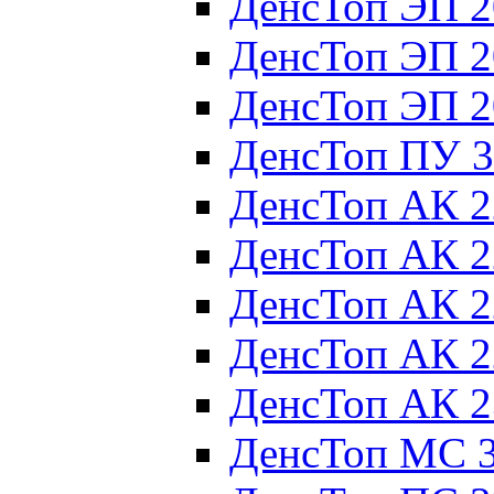
ДенсТоп ЭП 2
ДенсТоп ЭП 2
ДенсТоп ЭП 2
ДенсТоп ПУ 3
ДенсТоп АК 2
ДенсТоп АК 2
ДенсТоп АК 2
ДенсТоп АК 2
ДенсТоп АК 2
ДенсТоп МС 