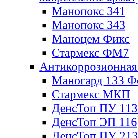
Манопокс 341
Манопокс 343
Маноцем Фикс
Стармекс ФМ7
Антикоррозионная
Маногард 133 Ф
Стармекс МКП
ДенсТоп ПУ 113
ДенсТоп ЭП 116
ДенсТоп ПУ 213