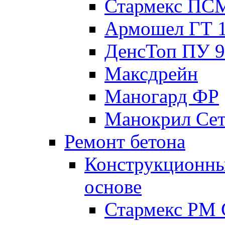
Стармекс ПС
Армошел ГТ 
ДенсТоп ПУ 9
Максдрейн
Маногард ФР
Манокрил Се
Ремонт бетона
Конструкционны
основе
Стармекс РМ 