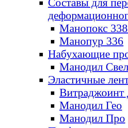
Составы для пе
деформационног
Манопокс 338
Манопур 336
Набухающие пр
Манодил Све
Эластичные лен
Витраджоинт
Манодил Гео
Манодил Про