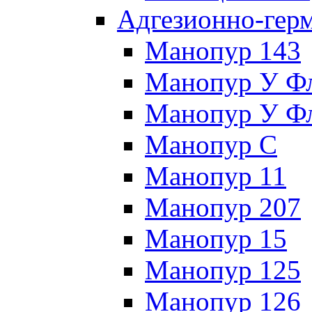
Адгезионно-гер
Манопур 143
Манопур У Ф
Манопур У Ф
Манопур С
Манопур 11
Манопур 207
Манопур 15
Манопур 125
Манопур 126