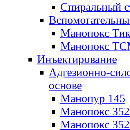
Спиральный с
Вспомогательны
Манопокс Тик
Манопокс Т
Инъектирование
Адгезионно-сил
основе
Манопур 145
Манопокс 352
Манопокс 35