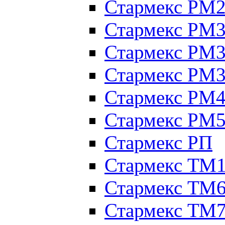
Стармекс РМ
Стармекс РМ
Стармекс РМ3
Стармекс РМ
Стармекс РМ
Стармекс РМ
Стармекс РП
Стармекс ТМ
Стармекс ТМ
Стармекс ТМ