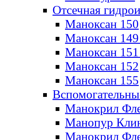
Отсечная гидро
Маноксан 150
Маноксан 149
Маноксан 151
Маноксан 152
Маноксан 155
Вспомогательны
Манокрил Фл
Манопур Кли
Манокрил Фле