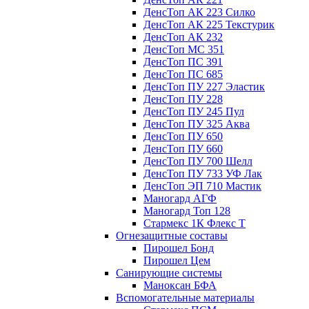
ДенсТоп АК 223 Силко
ДенсТоп АК 225 Текстурик
ДенсТоп АК 232
ДенсТоп МС 351
ДенсТоп ПС 391
ДенсТоп ПС 685
ДенсТоп ПУ 227 Эластик
ДенсТоп ПУ 228
ДенсТоп ПУ 245 Пул
ДенсТоп ПУ 325 Аква
ДенсТоп ПУ 650
ДенсТоп ПУ 660
ДенсТоп ПУ 700 Шелл
ДенсТоп ПУ 733 УФ Лак
ДенсТоп ЭП 710 Мастик
Маногард АГФ
Маногард Топ 128
Стармекс 1К Флекс Т
Огнезащитные составы
Пирошел Бонд
Пирошел Цем
Санирующие системы
Маноксан БФА
Вспомогательные материалы