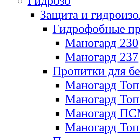
Гидрозо
Защита и гидроизо
Гидрофобные п
Маногард 230
Маногард 237
Пропитки для бе
Маногард Топ
Маногард Топ
Маногард П
Маногард Топ