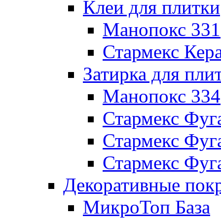
Клеи для плитки
Манопокс 331
Стармекс Кер
Затирка для пли
Манопокс 334
Стармекс Фуг
Стармекс Фуг
Стармекс Фуг
Декоративные пок
МикроТоп База