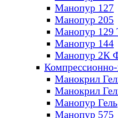
Манопур 127
Манопур 205
Манопур 129 
Манопур 144
Манопур 2К Ф
Компрессионно-
Манокрил Гел
Манокрил Гел
Манопур Гель
Манопур 575