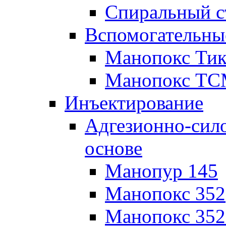
Спиральный с
Вспомогательны
Манопокс Тик
Манопокс Т
Инъектирование
Адгезионно-сил
основе
Манопур 145
Манопокс 352
Манопокс 35