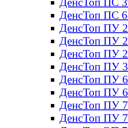
ДенсТоп ПС 3
ДенсТоп ПС 6
ДенсТоп ПУ 2
ДенсТоп ПУ 2
ДенсТоп ПУ 2
ДенсТоп ПУ 3
ДенсТоп ПУ 6
ДенсТоп ПУ 6
ДенсТоп ПУ 
ДенсТоп ПУ 7