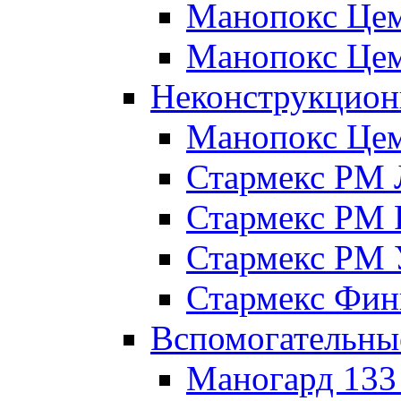
Манопокс Цем
Манопокс Цем
Неконструкцион
Манопокс Це
Стармекс РМ 
Стармекс РМ 
Стармекс РМ 
Стармекс Фи
Вспомогательны
Маногард 133