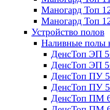
Маногард Топ 1
Маногард Топ 1
Устройство полов
Наливные полы 
ДенсТоп ЭП 5
ДенсТоп ЭП 5
ДенсТоп ПУ 5
ДенсТоп ПУ 5
ДенсТоп ПМ 
ДенсТоп ПМ 