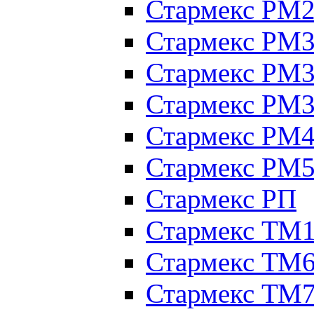
Стармекс РМ
Стармекс РМ
Стармекс РМ3
Стармекс РМ
Стармекс РМ
Стармекс РМ
Стармекс РП
Стармекс ТМ
Стармекс ТМ
Стармекс ТМ