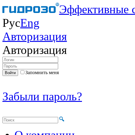
Эффективные 
Рус
Eng
Авторизация
Авторизация
Запомнить меня
Забыли пароль?
О компании