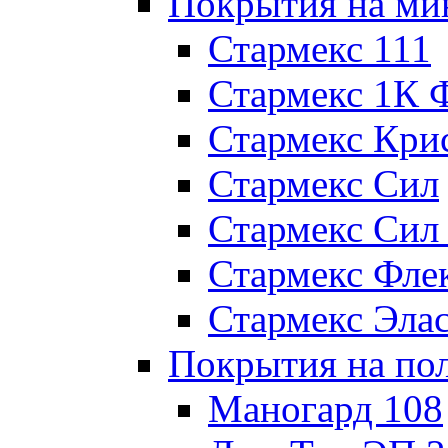
Покрытия на ми
Стармекс 111
Стармекс 1К 
Стармекс Кри
Стармекс Сил
Стармекс Сил
Стармекс Фле
Стармекс Эла
Покрытия на по
Маногард 108