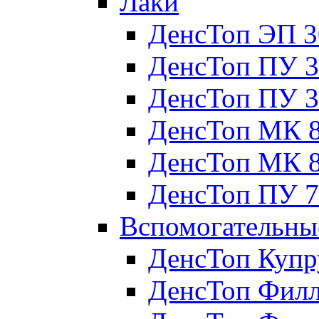
Лаки
ДенсТоп ЭП 3
ДенсТоп ПУ 3
ДенсТоп ПУ 3
ДенсТоп МК 
ДенсТоп МК 
ДенсТоп ПУ 7
Вспомогательны
ДенсТоп Куп
ДенсТоп Фил