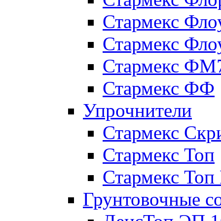
Стармекс Фло
Стармекс Фло
Стармекс ФМ
Стармекс ФФ
Упрочнители
Стармекс Скр
Стармекс Топ
Стармекс Топ
Грунтовочные с