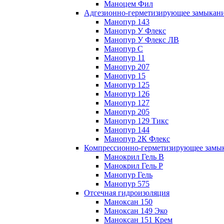
Маноцем Фил
Адгезионно-герметизирующее замыкан
Манопур 143
Манопур У Флекс
Манопур У Флекс ЛВ
Манопур С
Манопур 11
Манопур 207
Манопур 15
Манопур 125
Манопур 126
Манопур 127
Манопур 205
Манопур 129 Тикс
Манопур 144
Манопур 2К Флекс
Компрессионно-герметизирующее замы
Манокрил Гель В
Манокрил Гель Р
Манопур Гель
Манопур 575
Отсечная гидроизоляция
Маноксан 150
Маноксан 149 Эко
Маноксан 151 Крем