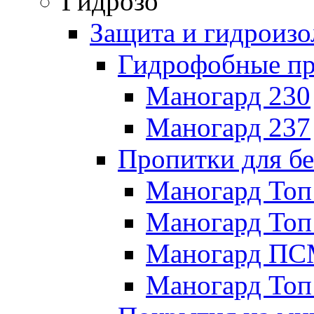
Гидрозо
Защита и гидроизо
Гидрофобные п
Маногард 230
Маногард 237
Пропитки для бе
Маногард Топ
Маногард Топ
Маногард П
Маногард Топ