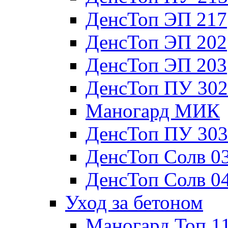
ДенсТоп ЭП 217
ДенсТоп ЭП 202
ДенсТоп ЭП 203
ДенсТоп ПУ 302
Маногард МИК
ДенсТоп ПУ 303
ДенсТоп Солв 0
ДенсТоп Солв 0
Уход за бетоном
Маногард Топ 1