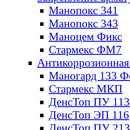
Манопокс 341
Манопокс 343
Маноцем Фикс
Стармекс ФМ7
Антикоррозионная
Маногард 133 Ф
Стармекс МКП
ДенсТоп ПУ 113
ДенсТоп ЭП 116
ДенсТоп ПУ 213