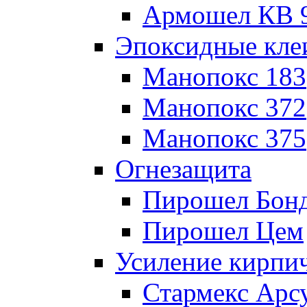
Армошел КВ 
Эпоксидные кле
Манопокс 183
Манопокс 372
Манопокс 375
Огнезащита
Пирошел Бон
Пирошел Цем
Усиление кирпи
Стармекс Арс