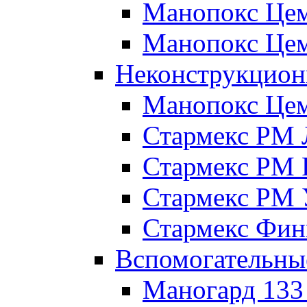
Манопокс Цем
Манопокс Цем
Неконструкцион
Манопокс Це
Стармекс РМ 
Стармекс РМ 
Стармекс РМ 
Стармекс Фи
Вспомогательны
Маногард 133