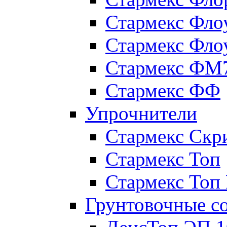
Стармекс Фло
Стармекс Фло
Стармекс ФМ
Стармекс ФФ
Упрочнители
Стармекс Скр
Стармекс Топ
Стармекс Топ
Грунтовочные с