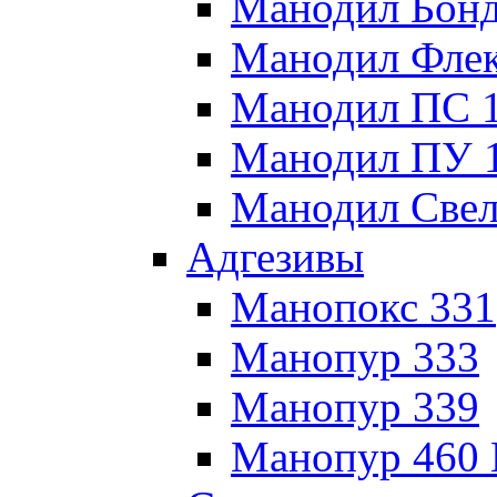
Манодил Бонд
Манодил Флек
Манодил ПС 
Манодил ПУ 
Манодил Свел
Адгезивы
Манопокс 331
Манопур 333
Манопур 339
Манопур 460 