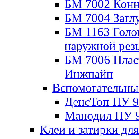
БМ 7002 Конн
БМ 7004 Загл
БМ 1163 Голов
наружной рез
БМ 7006 Плас
Инжпайп
Вспомогательны
ДенсТоп ПУ 9
Манодил ПУ 
Клеи и затирки дл