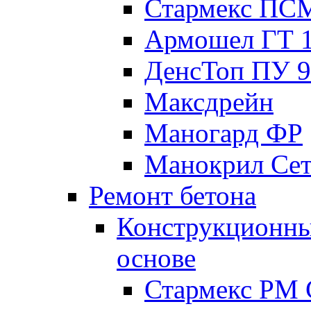
Стармекс ПС
Армошел ГТ 
ДенсТоп ПУ 9
Максдрейн
Маногард ФР
Манокрил Се
Ремонт бетона
Конструкционны
основе
Стармекс РМ 