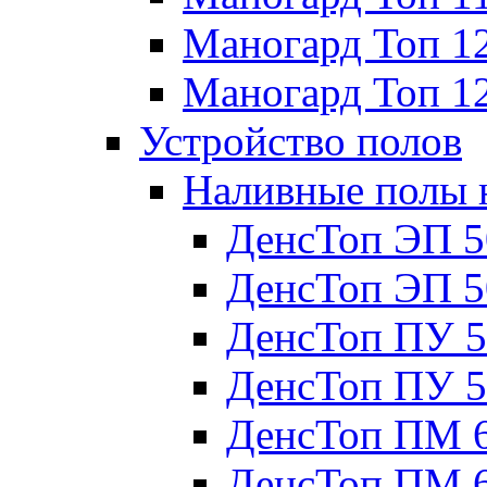
Маногард Топ 1
Маногард Топ 1
Устройство полов
Наливные полы 
ДенсТоп ЭП 5
ДенсТоп ЭП 5
ДенсТоп ПУ 5
ДенсТоп ПУ 5
ДенсТоп ПМ 
ДенсТоп ПМ 