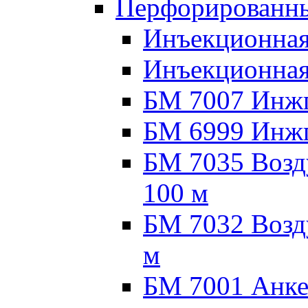
Перфорированны
Инъекционная
Инъекционная
БМ 7007 Инжпа
БМ 6999 Инжпа
БМ 7035 Возд
100 м
БМ 7032 Возд
м
БМ 7001 Анке