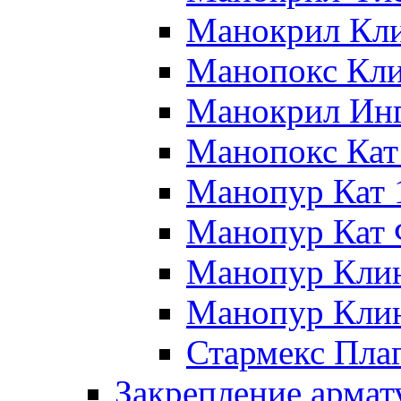
Манокрил Кл
Манопокс Кл
Манокрил Ин
Манопокс Кат
Манопур Кат 
Манопур Кат
Манопур Кли
Манопур Кли
Стармекс Пла
Закрепление арма