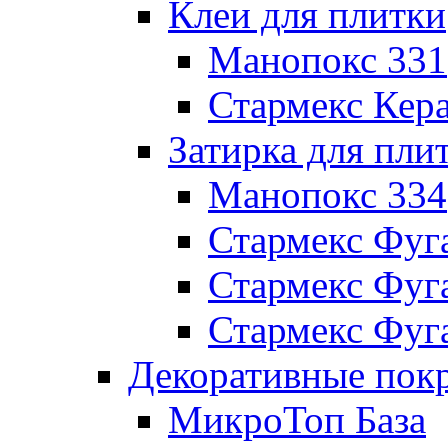
Клеи для плитки
Манопокс 331
Стармекс Кер
Затирка для пли
Манопокс 334
Стармекс Фуг
Стармекс Фуг
Стармекс Фуг
Декоративные пок
МикроТоп База