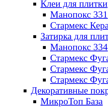
Клеи для плитки
Манопокс 331
Стармекс Кер
Затирка для пли
Манопокс 334
Стармекс Фуг
Стармекс Фуг
Стармекс Фуг
Декоративные пок
МикроТоп База