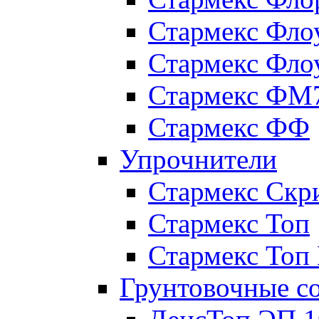
Стармекс Фло
Стармекс Фло
Стармекс ФМ
Стармекс ФФ
Упрочнители
Стармекс Скр
Стармекс Топ
Стармекс Топ
Грунтовочные с