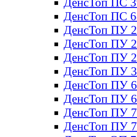
ДенсТоп ПС 3
ДенсТоп ПС 6
ДенсТоп ПУ 2
ДенсТоп ПУ 2
ДенсТоп ПУ 2
ДенсТоп ПУ 3
ДенсТоп ПУ 6
ДенсТоп ПУ 6
ДенсТоп ПУ 
ДенсТоп ПУ 7