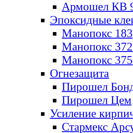
Армошел КВ 
Эпоксидные кле
Манопокс 183
Манопокс 372
Манопокс 375
Огнезащита
Пирошел Бон
Пирошел Цем
Усиление кирпи
Стармекс Арс