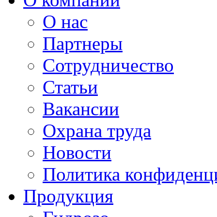
О нас
Партнеры
Сотрудничество
Статьи
Вакансии
Охрана труда
Новости
Политика конфиденц
Продукция