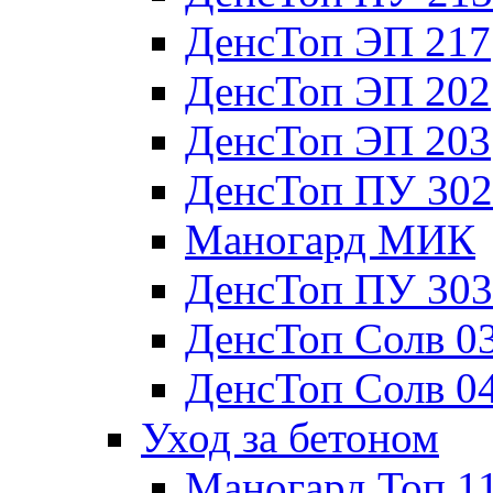
ДенсТоп ЭП 217
ДенсТоп ЭП 202
ДенсТоп ЭП 203
ДенсТоп ПУ 302
Маногард МИК
ДенсТоп ПУ 303
ДенсТоп Солв 0
ДенсТоп Солв 0
Уход за бетоном
Маногард Топ 1