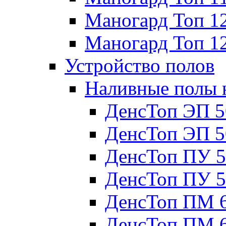
Маногард Топ 1
Маногард Топ 1
Устройство полов
Наливные полы 
ДенсТоп ЭП 5
ДенсТоп ЭП 5
ДенсТоп ПУ 5
ДенсТоп ПУ 5
ДенсТоп ПМ 
ДенсТоп ПМ 