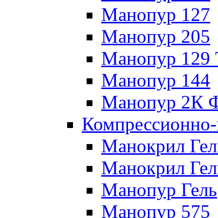
Манопур 127
Манопур 205
Манопур 129 
Манопур 144
Манопур 2К Ф
Компрессионно-
Манокрил Гел
Манокрил Гел
Манопур Гель
Манопур 575