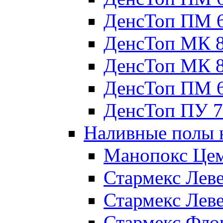
ДенсТоп ПМ 6
ДенсТоп МК 
ДенсТоп МК 
ДенсТоп ПМ 
ДенсТоп ПУ 
Наливные полы 
Манопокс Цем
Стармекс Лев
Стармекс Лев
Стармекс Фло