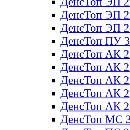
ДенсТоп ЭП 2
ДенсТоп ЭП 2
ДенсТоп ЭП 2
ДенсТоп ПУ 3
ДенсТоп АК 2
ДенсТоп АК 2
ДенсТоп АК 2
ДенсТоп АК 2
ДенсТоп АК 2
ДенсТоп МС 