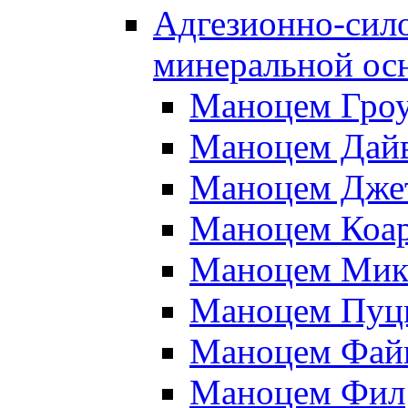
Адгезионно-сило
минеральной ос
Маноцем Гро
Маноцем Дай
Маноцем Дже
Маноцем Коа
Маноцем Мик
Маноцем Пуц
Маноцем Фай
Маноцем Фил