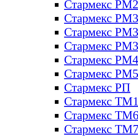
Стармекс РМ
Стармекс РМ
Стармекс РМ3
Стармекс РМ
Стармекс РМ
Стармекс РМ
Стармекс РП
Стармекс ТМ
Стармекс ТМ
Стармекс ТМ