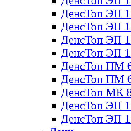
ДенсТоп ЭП 1
ДенсТоп ЭП 1
ДенсТоп ЭП 1
ДенсТоп ЭП 1
ДенсТоп ЭП 1
ДенсТоп ПМ 
ДенсТоп ПМ 
ДенсТоп МК 
ДенсТоп ЭП 1
ДенсТоп ЭП 1