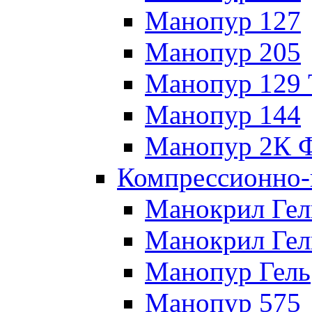
Манопур 127
Манопур 205
Манопур 129 
Манопур 144
Манопур 2К Ф
Компрессионно-
Манокрил Гел
Манокрил Гел
Манопур Гель
Манопур 575