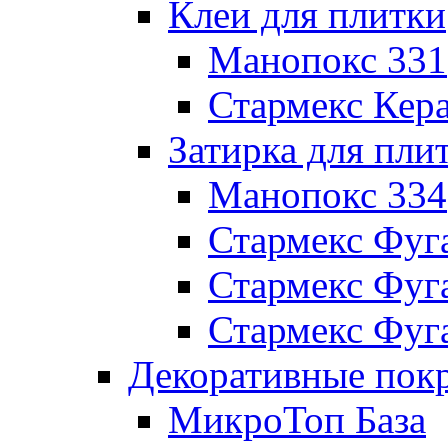
Клеи для плитки
Манопокс 331
Стармекс Кер
Затирка для пли
Манопокс 334
Стармекс Фуг
Стармекс Фуг
Стармекс Фуг
Декоративные пок
МикроТоп База