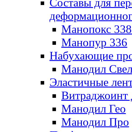
Составы для пе
деформационног
Манопокс 338
Манопур 336
Набухающие пр
Манодил Све
Эластичные лен
Витраджоинт
Манодил Гео
Манодил Про