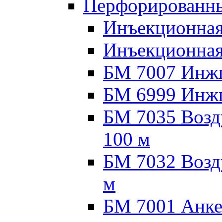
Перфорированны
Инъекционная
Инъекционная
БМ 7007 Инжпа
БМ 6999 Инжпа
БМ 7035 Возд
100 м
БМ 7032 Возд
м
БМ 7001 Анке