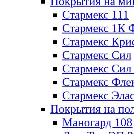
Покрытия на ми
Стармекс 111
Стармекс 1К 
Стармекс Кри
Стармекс Сил
Стармекс Сил
Стармекс Фле
Стармекс Эла
Покрытия на по
Маногард 108