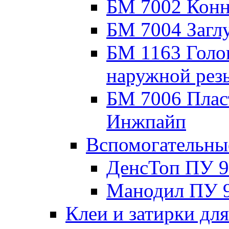
БМ 7002 Конн
БМ 7004 Загл
БМ 1163 Голов
наружной рез
БМ 7006 Плас
Инжпайп
Вспомогательны
ДенсТоп ПУ 9
Манодил ПУ 
Клеи и затирки дл