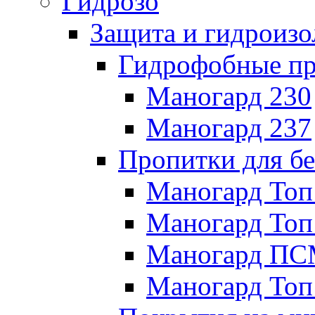
Гидрозо
Защита и гидроизо
Гидрофобные п
Маногард 230
Маногард 237
Пропитки для бе
Маногард Топ
Маногард Топ
Маногард П
Маногард Топ