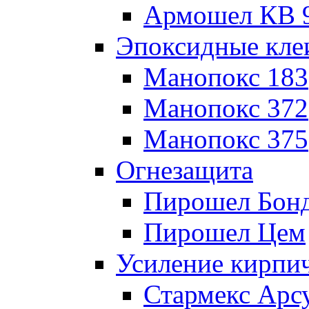
Армошел КВ 
Эпоксидные кле
Манопокс 183
Манопокс 372
Манопокс 375
Огнезащита
Пирошел Бон
Пирошел Цем
Усиление кирпи
Стармекс Арс