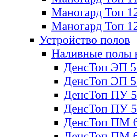
Маногард Топ 1
Маногард Топ 1
Устройство полов
Наливные полы 
ДенсТоп ЭП 5
ДенсТоп ЭП 5
ДенсТоп ПУ 5
ДенсТоп ПУ 5
ДенсТоп ПМ 
ДенсТоп ПМ 