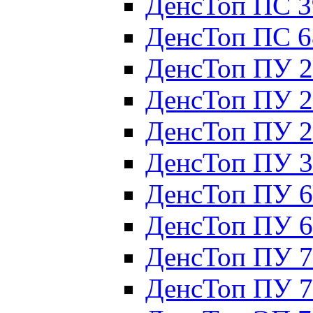
ДенсТоп ПС 3
ДенсТоп ПС 6
ДенсТоп ПУ 2
ДенсТоп ПУ 2
ДенсТоп ПУ 2
ДенсТоп ПУ 3
ДенсТоп ПУ 6
ДенсТоп ПУ 6
ДенсТоп ПУ 
ДенсТоп ПУ 7