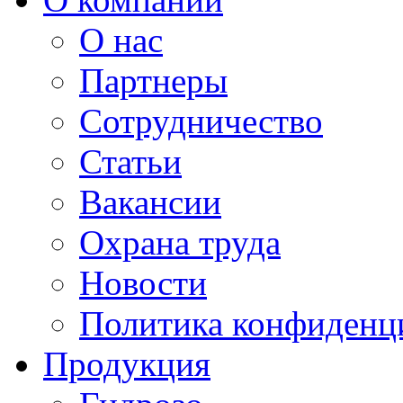
О нас
Партнеры
Сотрудничество
Статьи
Вакансии
Охрана труда
Новости
Политика конфиденц
Продукция