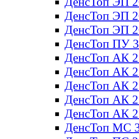
ДенсТоп ЭП 2
ДенсТоп ЭП 2
ДенсТоп ЭП 2
ДенсТоп ПУ 3
ДенсТоп АК 2
ДенсТоп АК 2
ДенсТоп АК 2
ДенсТоп АК 2
ДенсТоп АК 2
ДенсТоп МС 