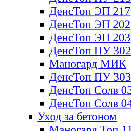
ДенсТоп ЭП 217
ДенсТоп ЭП 202
ДенсТоп ЭП 203
ДенсТоп ПУ 302
Маногард МИК
ДенсТоп ПУ 303
ДенсТоп Солв 0
ДенсТоп Солв 0
Уход за бетоном
Маногард Топ 1