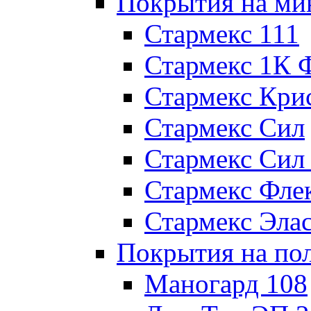
Покрытия на ми
Стармекс 111
Стармекс 1К 
Стармекс Кри
Стармекс Сил
Стармекс Сил
Стармекс Фле
Стармекс Эла
Покрытия на по
Маногард 108