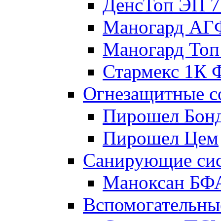
ДенсТоп ЭП 7
Маногард АГ
Маногард Топ
Стармекс 1К 
Огнезащитные с
Пирошел Бон
Пирошел Цем
Санирующие си
Маноксан БФ
Вспомогательны