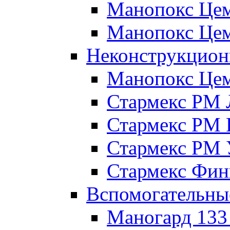
Манопокс Цем
Манопокс Цем
Неконструкцион
Манопокс Це
Стармекс РМ 
Стармекс РМ 
Стармекс РМ 
Стармекс Фи
Вспомогательны
Маногард 133