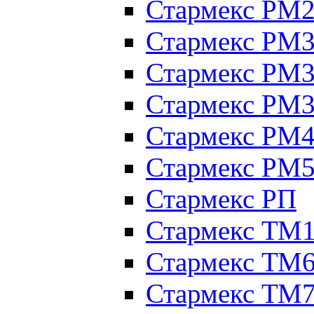
Стармекс РМ
Стармекс РМ
Стармекс РМ3
Стармекс РМ
Стармекс РМ
Стармекс РМ
Стармекс РП
Стармекс ТМ
Стармекс ТМ
Стармекс ТМ