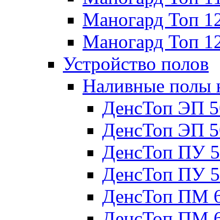
Маногард Топ 1
Маногард Топ 1
Устройство полов
Наливные полы 
ДенсТоп ЭП 5
ДенсТоп ЭП 5
ДенсТоп ПУ 5
ДенсТоп ПУ 5
ДенсТоп ПМ 
ДенсТоп ПМ 