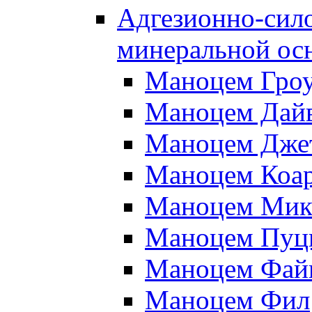
Адгезионно-сило
минеральной ос
Маноцем Гро
Маноцем Дай
Маноцем Дже
Маноцем Коа
Маноцем Мик
Маноцем Пуц
Маноцем Фай
Маноцем Фил