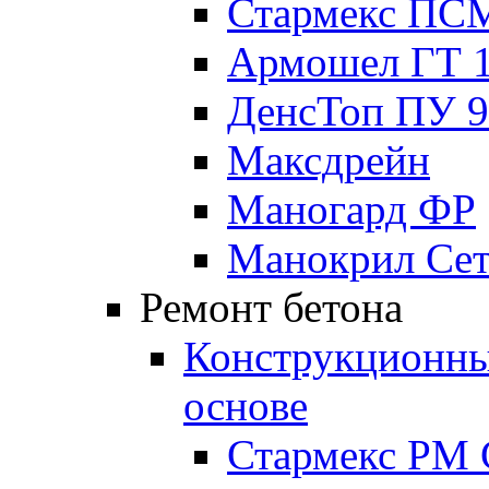
Стармекс ПС
Армошел ГТ 
ДенсТоп ПУ 9
Максдрейн
Маногард ФР
Манокрил Се
Ремонт бетона
Конструкционны
основе
Стармекс РМ 