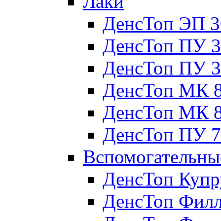
Лаки
ДенсТоп ЭП 3
ДенсТоп ПУ 3
ДенсТоп ПУ 3
ДенсТоп МК 
ДенсТоп МК 
ДенсТоп ПУ 7
Вспомогательны
ДенсТоп Куп
ДенсТоп Фил