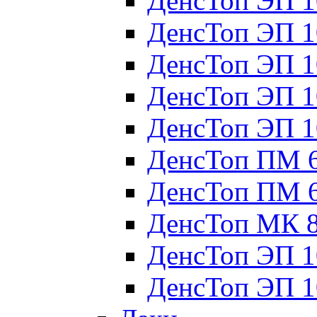
ДенсТоп ЭП 1
ДенсТоп ЭП 1
ДенсТоп ЭП 1
ДенсТоп ЭП 1
ДенсТоп ЭП 1
ДенсТоп ПМ 
ДенсТоп ПМ 
ДенсТоп МК 
ДенсТоп ЭП 1
ДенсТоп ЭП 1