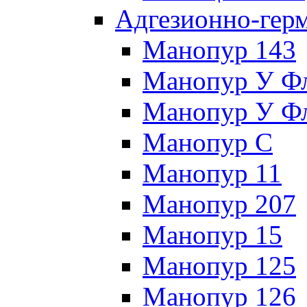
Адгезионно-гер
Манопур 143
Манопур У Ф
Манопур У Ф
Манопур С
Манопур 11
Манопур 207
Манопур 15
Манопур 125
Манопур 126