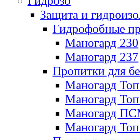
Гидрозо
Защита и гидроизо
Гидрофобные п
Маногард 230
Маногард 237
Пропитки для бе
Маногард Топ
Маногард Топ
Маногард П
Маногард Топ